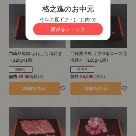
門崎熟成肉 はねした 塊焼き
門崎熟成肉 リブ側肩ロース芯
（120g×1個）
塊焼き（120g×1個）
価格
¥
3,888
税込
価格
¥
3,888
税込