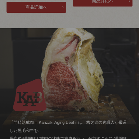
「門崎熟成肉 = Kanzaki Aging Beef」は、格之進の肉職人が厳選
した黒毛和牛を、
屠畜後4週間ほど枝肉の状態で熟成を行い、分割後さらに2週間ほ