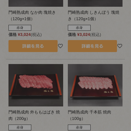
門崎熟成肉 なか肉 塊焼き
門崎熟成肉 しきんぼう 塊焼
（120g×1個）
き（120g×1個）
価格
¥
3,024
税込
価格
¥
3,024
税込
門崎熟成肉 外ももはばき 焼
門崎熟成肉 千本筋 焼肉
肉（200g）
（100g）