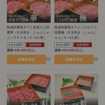
熟成肉重箱ギフト欲張り三段
熟成肉重箱ギフトこだわり三
重華（すき焼き・しゃぶしゃ
段重極（すき焼き・しゃぶし
ぶ／ステーキ／3～4人前）
ゃぶ／5～6人前）
価格
¥
26,000
税込
価格
¥
24,000
税込