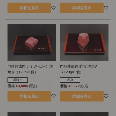
門崎熟成肉 ともさんかく 塊
門崎熟成肉 芯芯 塊焼き
焼き（120g×1個）
（120g×1個）
価格
¥
3,888
税込
価格
¥
3,672
税込