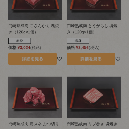
門崎熟成肉 こさんかく 塊焼
門崎熟成肉 とうがらし 塊焼
き（120g×1個）
き（120g×1個）
価格
¥
3,024
税込
価格
¥
3,456
税込
門崎熟成肉 肩スネ ぶつ切り
門崎熟成肉 リブ巻き 塊焼き