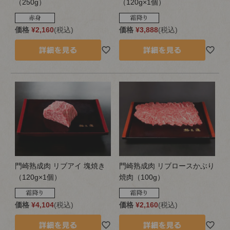
（250g）
（120g×1個）
価格
¥
2,160
税込
価格
¥
3,888
税込
門崎熟成肉 リブアイ 塊焼き
門崎熟成肉 リブロースかぶり
（120g×1個）
焼肉（100g）
価格
¥
4,104
税込
価格
¥
2,160
税込