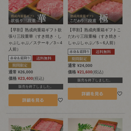
【早割】熟成肉重箱ギフト欲
【早割】熟成肉重箱ギフトこ
張り三段重華（すき焼き・し
だわり三段重極（すき焼き・
ゃぶしゃぶ／ステーキ／3～4
しゃぶしゃぶ／5～6人前）
人前）
通常
¥
24,000
通常
¥
26,000
価格
¥
21,600
税込
価格
¥
23,400
税込
販売を終了しました。
販売を終了しました。