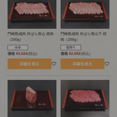
門崎熟成肉 外ばら骨山 焼肉
門崎熟成肉 外ばら骨山下 焼
（200g）
肉（200g）
価格
¥
3,024
税込
価格
¥
2,592
税込