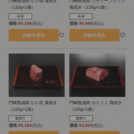
門崎熟成肉 ヒレ頭 塊焼き
門崎熟成肉 シャトーブリアン
（120g×1個）
塊焼き（120g×1個）
価格
¥
5,184
税込
価格
¥
6,480
税込
門崎熟成肉 ヒレ先 塊焼き
門崎熟成肉 カイノミ 塊焼き
（120g×1個）
（120g×1個）
価格
¥
5,184
税込
価格
¥
3,024
税込