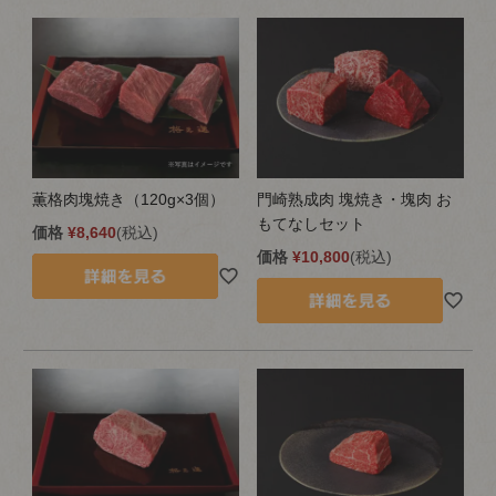
薫格肉塊焼き（120g×3個）
門崎熟成肉 塊焼き・塊肉 お
もてなしセット
価格
¥
8,640
税込
価格
¥
10,800
税込