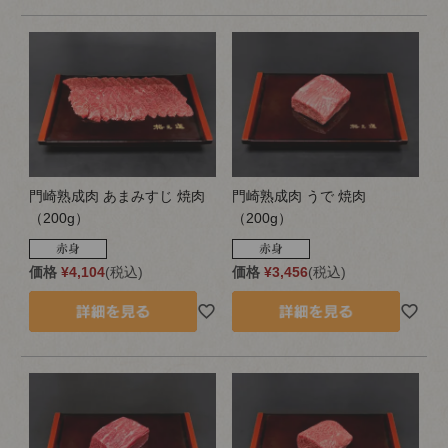
門崎熟成肉 あまみすじ 焼肉
門崎熟成肉 うで 焼肉
（200g）
（200g）
価格
¥
4,104
税込
価格
¥
3,456
税込