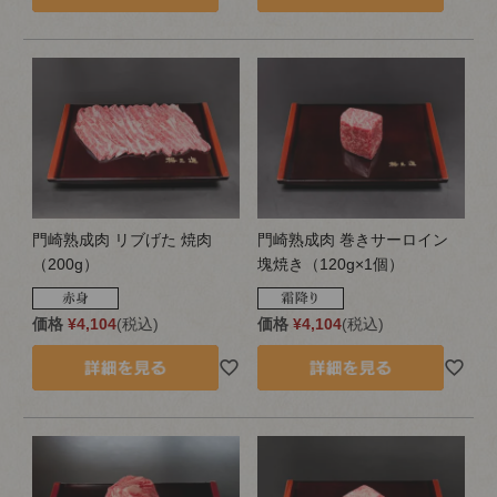
門崎熟成肉 リブげた 焼肉
門崎熟成肉 巻きサーロイン
（200g）
塊焼き（120g×1個）
価格
¥
4,104
税込
価格
¥
4,104
税込