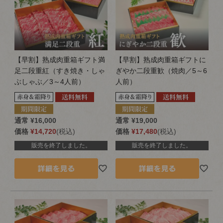
【早割】熟成肉重箱ギフト満
【早割】熟成肉重箱ギフトに
足二段重紅（すき焼き・しゃ
ぎやか二段重歓（焼肉／5～6
ぶしゃぶ／3～4人前）
人前）
通常
¥
16,000
通常
¥
19,000
価格
¥
14,720
税込
価格
¥
17,480
税込
販売を終了しました。
販売を終了しました。