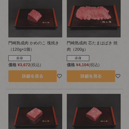
門崎熟成肉 かめのこ 塊焼き
門崎熟成肉 芯たまはばき 焼
（120g×1個）
肉（200g）
価格
¥
3,672
税込
価格
¥
4,104
税込