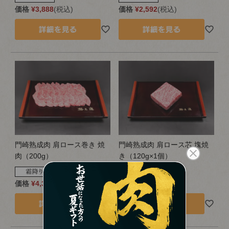
価格
¥
3,888
税込
価格
¥
2,592
税込
門崎熟成肉 肩ロース巻き 焼
門崎熟成肉 肩ロース芯 塊焼
肉（200g）
き（120g×1個）
価格
¥
4,320
税込
価格
¥
4,104
税込