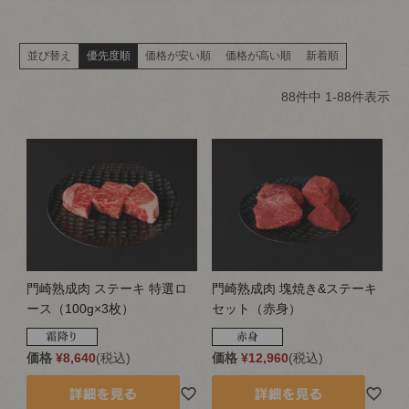
並び替え
優先度順
価格が安い順
価格が高い順
新着順
88
件中
1
-
88
件表示
門崎熟成肉 ステーキ 特選ロ
門崎熟成肉 塊焼き&ステーキ
ース（100g×3枚）
セット（赤身）
価格
¥
8,640
税込
価格
¥
12,960
税込