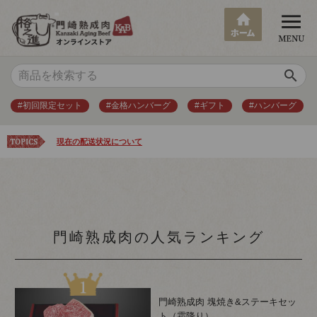
search
#初回限定セット
#金格ハンバーグ
#ギフト
#ハンバーグ
現在の配送状況について
門崎熟成肉の人気ランキング
門崎熟成肉 塊焼き&ステーキセッ
ト（霜降り）