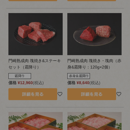
門崎熟成肉 塊焼き&ステーキ
門崎熟成肉 塊焼き・塊肉（赤
セット（霜降り）
身&霜降り：120g×2個）
価格
¥
12,960
税込
価格
¥
8,640
税込