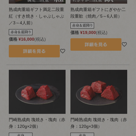
熟成肉重箱ギフト満足二段重
熟成肉重箱ギフトにぎやか二
紅（すき焼き・しゃぶしゃぶ
段重歓（焼肉／5～6人前）
／3～4人前）
価格
¥
19,000
税込
価格
¥
16,000
税込
門崎熟成肉 塊焼き・塊肉（赤
門崎熟成肉 塊焼き・塊肉（赤
身：120g×2個）
身：120g×3個）