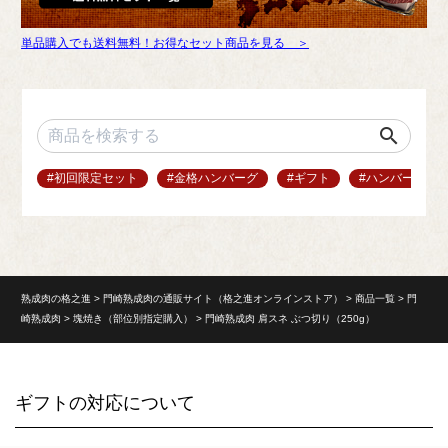
単品購入でも送料無料！お得なセット商品を見る ＞
search
#初回限定セット
#金格ハンバーグ
#ギフト
#ハンバーグ
熟成肉の格之進
門崎熟成肉の通販サイト（格之進オンラインストア）
商品一覧
門
崎熟成肉
塊焼き（部位別指定購入）
門崎熟成肉 肩スネ ぶつ切り（250g）
ギフトの対応について