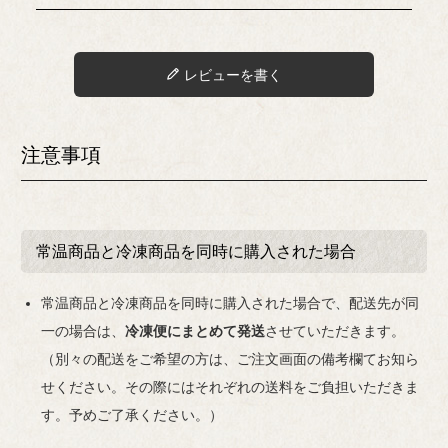
レビューを書く
注意事項
常温商品と冷凍商品を同時に購入された場合
close
常温商品と冷凍商品を同時に購入された場合で、配送先が同
のしの指定
一の場合は、
冷凍便にまとめて発送
させていただきます。
(
（別々の配送をご希望の方は、ご注文画面の備考欄てお知ら
必
せください。その際にはそれぞれの送料をご負担いただきま
須
す。予めご了承ください。）
)