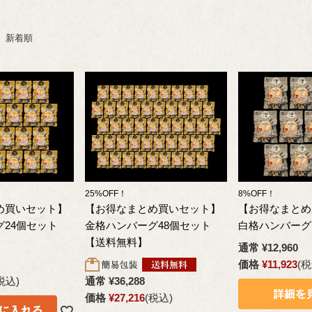
新着順
25%OFF！
8%OFF！
め買いセット】
【お得なまとめ買いセット】
【お得なまとめ
24個セット
金格ハンバーグ48個セット
白格ハンバーグ
【送料無料】
通常
¥
12,960
価格
¥
11,923
税
税込
通常
¥
36,288
価格
¥
27,216
税込