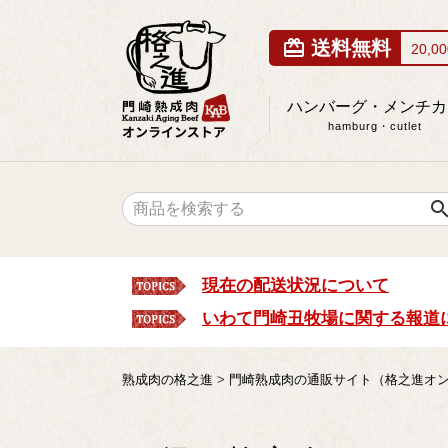
card_giftcard
送料無料
20,
ハンバーグ・メンチカ
hamburg・cutlet
searc
現在の配送状況について
いわて門崎丑牧場に関する報道
熟成肉の格之進
門崎熟成肉の通販サイト（格之進オ