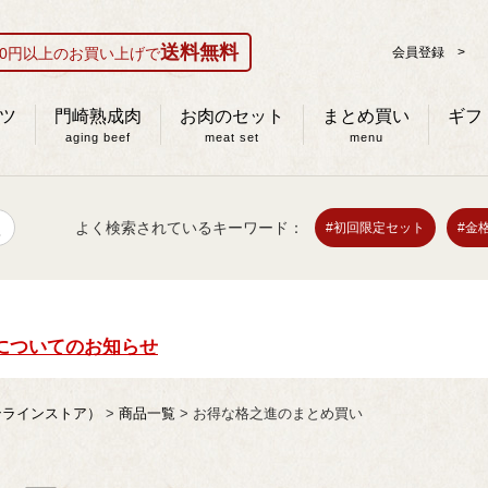
送料無料
000円以上のお買い上げで
会員登録 >
ツ
門崎熟成肉
お肉のセット
まとめ買い
ギフ
aging beef
meat set
menu
h
よく検索されているキーワード：
#初回限定セット
#金
についてのお知らせ
ンラインストア）
商品一覧
お得な格之進のまとめ買い