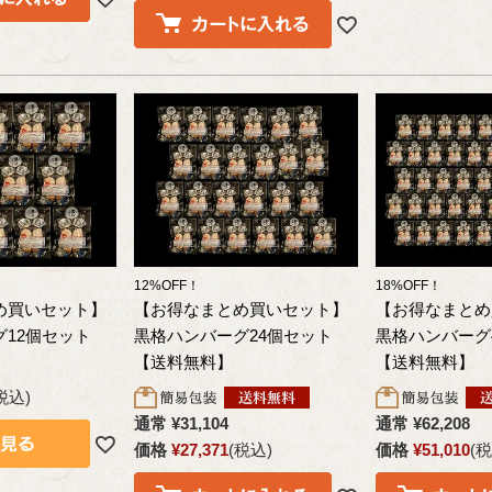
12%OFF！
18%OFF！
め買いセット】
【お得なまとめ買いセット】
【お得なまとめ
12個セット
黒格ハンバーグ24個セット
黒格ハンバーグ
【送料無料】
【送料無料】
税込
通常
¥
31,104
通常
¥
62,208
価格
¥
27,371
税込
価格
¥
51,010
税