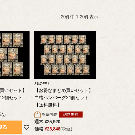
20
件中
1
-
20
件表示
8%OFF！
買いセット】
【お得なまとめ買いセット】
12個セット
白格ハンバーグ24個セット
【送料無料】
込
通常
¥
25,920
価格
¥
23,846
税込