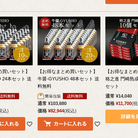
め買いセット】
【お得なまとめ買いセット】
【お得なまとめ
O 24本セット 送
牛醤-GYUSHO 48本セット 送
格之進 門崎熟成
料無料
セット
通常
¥
14,040
通常
¥
103,680
価格
¥
11,700
税
税込
価格
¥
82,944
税込