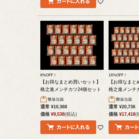
8%OFF！
16%OFF！
【お得なまとめ買いセット】
【お得なまと
格之進メンチカツ24個セット
格之進メンチカ
通常
¥
10,368
通常
¥
20,736
価格
¥
9,538
税込
価格
¥
17,418