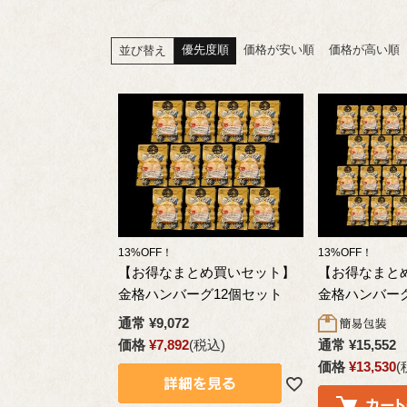
優先度順
価格が安い順
価格が高い順
並び替え
13%OFF！
13%OFF！
【お得なまとめ買いセット】
【お得なまと
金格ハンバーグ12個セット
金格ハンバーグ
通常
¥
9,072
価格
¥
7,892
税込
通常
¥
15,552
価格
¥
13,530