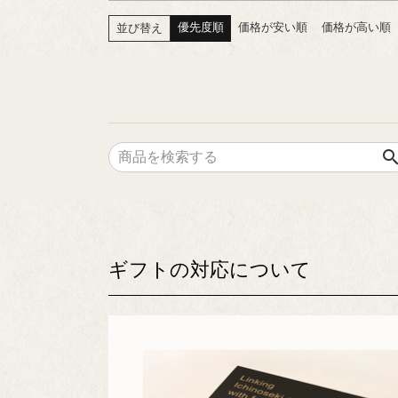
優先度順
価格が安い順
価格が高い順
並び替え
searc
ギフトの対応について