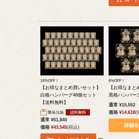
16%OFF！
6%OFF！
【お得なまとめ買いセット】
【お得なまと
白格ハンバーグ48個セット
黒格ハンバーグ
【送料無料】
通常
¥
15,552
価格
¥
14,618
通常
¥
51,840
価格
¥
43,545
税込