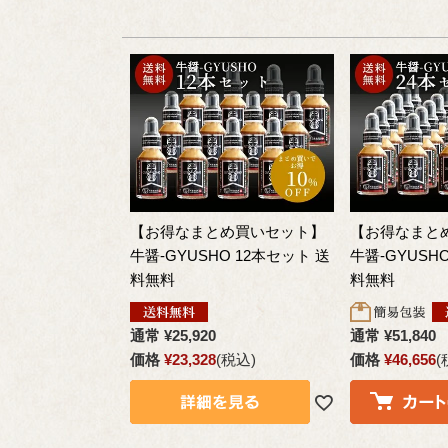
【お得なまとめ買いセット】
【お得なまと
牛醤-GYUSHO 12本セット 送
牛醤-GYUSH
料無料
料無料
通常
¥
25,920
通常
¥
51,840
価格
¥
23,328
税込
価格
¥
46,656