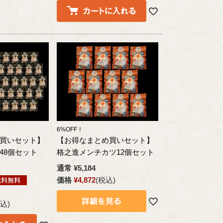
6%OFF！
買いセット】
【お得なまとめ買いセット】
48個セット
格之進メンチカツ12個セット
通常
¥
5,184
価格
¥
4,872
税込
込