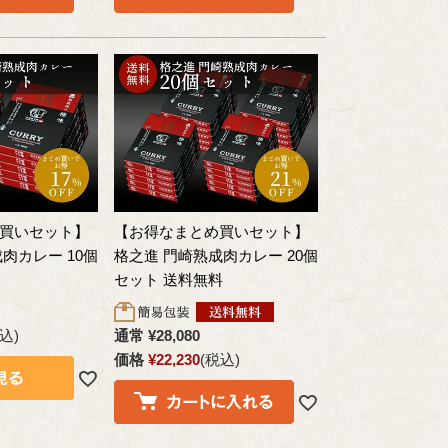
買いセット】
【お得なまとめ買いセット】
肉カレー 10個
格之進 門崎熟成肉カレー 20個
セット 送料無料
込
通常
¥
28,080
価格
¥
22,230
税込