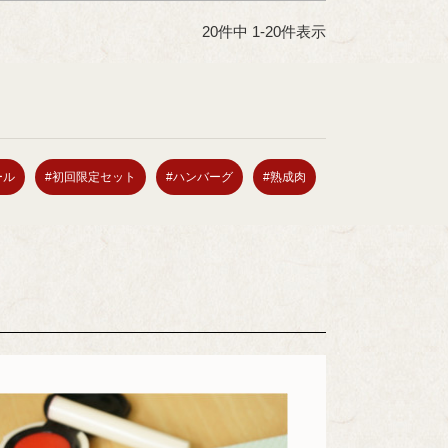
20
件中
1
-
20
件表示
ール
#初回限定セット
#ハンバーグ
#熟成肉