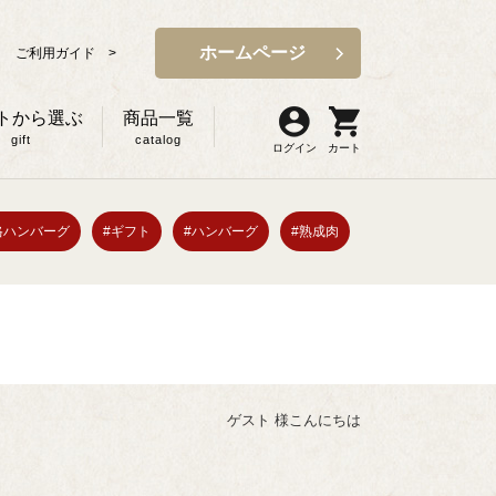
ホームページ
ご利用ガイド >
トから選ぶ
商品一覧
gift
catalog
ログイン
カート
格ハンバーグ
#ギフト
#ハンバーグ
#熟成肉
ゲスト 様こんにちは