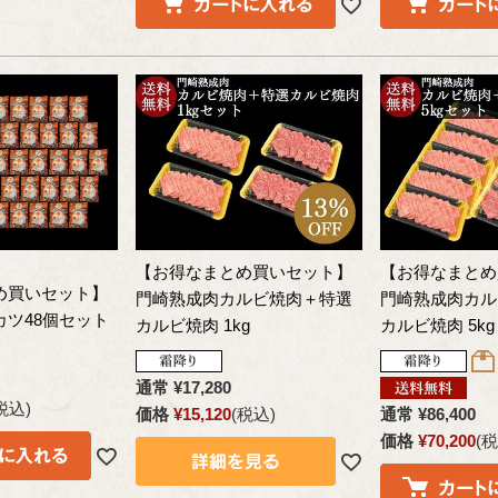
【お得なまとめ買いセット】
【お得なまとめ
め買いセット】
門崎熟成肉カルビ焼肉＋特選
門崎熟成肉カル
ツ48個セット
カルビ焼肉 1kg
カルビ焼肉 5k
通常
¥
17,280
税込
価格
¥
15,120
税込
通常
¥
86,400
価格
¥
70,200
税