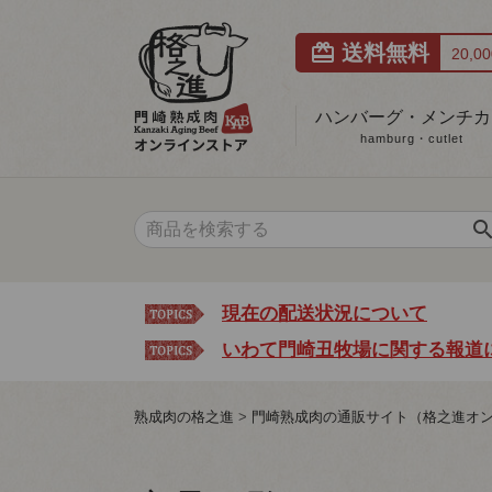
card_giftcard
送料無料
20,
ハンバーグ・メンチカ
hamburg・cutlet
searc
現在の配送状況について
いわて門崎丑牧場に関する報道
熟成肉の格之進
門崎熟成肉の通販サイト（格之進オ