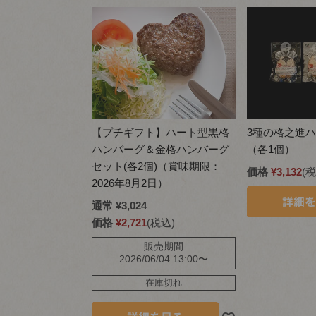
【プチギフト】ハート型黒格
3種の格之進
ハンバーグ＆金格ハンバーグ
（各1個）
セット(各2個)（賞味期限：
価格
¥
3,132
税
2026年8月2日）
通常
¥
3,024
価格
¥
2,721
税込
販売期間
2026/06/04 13:00
〜
在庫切れ