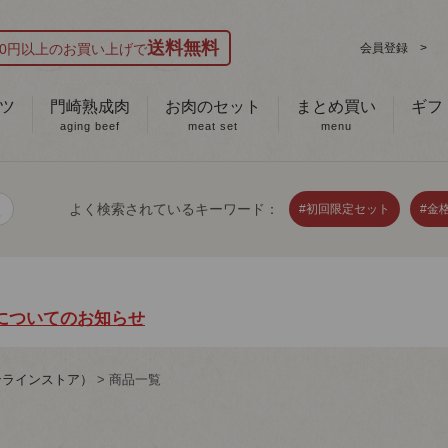
送料無料
000円以上のお買い上げで
会員登録 >
ツ
門崎熟成肉
お肉のセット
まとめ買い
ギフ
aging beef
meat set
menu
h
よく検索されているキーワード：
#初回限定セット
#金
についてのお知らせ
ンラインストア）
商品一覧