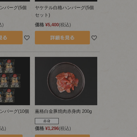
ンバーグ(5個
ヤケテル白格ハンバーグ(5個
セット)
込
価格
¥
5,400
税込
ンバーグ(10個
薫格白金豚焼肉赤身肉 200g
込
価格
¥
1,296
税込