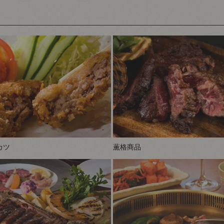
カツ
薫格商品