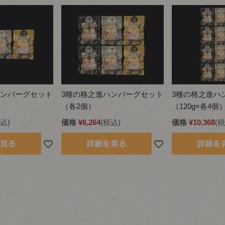
ハンバーグセット
3種の格之進ハンバーグセット
3種の格之進ハ
（各2個）
（120g×各4個
込
価格
¥
6,264
税込
価格
¥
10,368
税