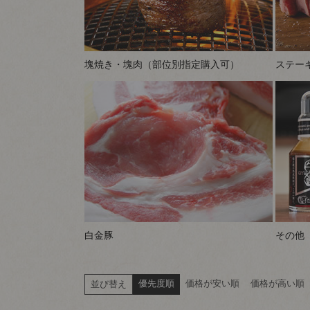
塊焼き・塊肉（部位別指定購入可）
ステー
白金豚
その他
優先度順
価格が安い順
価格が高い順
並び替え