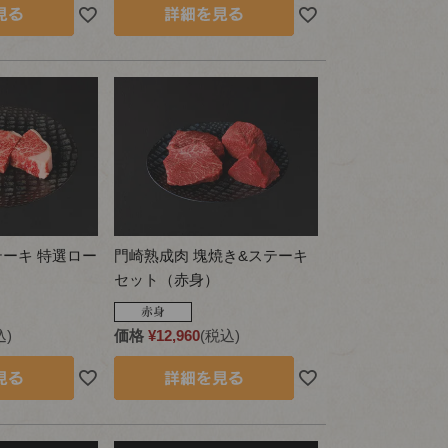
テーキ 特選ロー
門崎熟成肉 塊焼き&ステーキ
）
セット（赤身）
込
価格
¥
12,960
税込