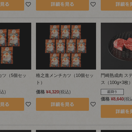
カツ（5個セッ
格之進メンチカツ（10個セッ
門崎熟成肉 ス
ト）
ス（100g×3枚
込
価格
¥
4,320
税込
価格
¥
8,640
税