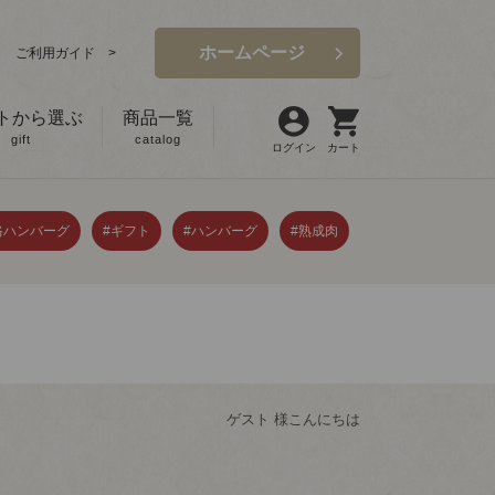
ホームページ
ご利用ガイド >
トから選ぶ
商品一覧
gift
catalog
ログイン
カート
格ハンバーグ
#ギフト
#ハンバーグ
#熟成肉
ゲスト 様こんにちは