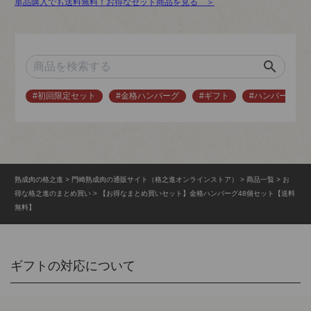
単品購入でも送料無料！お得なセット商品を見る ＞
search
#初回限定セット
#金格ハンバーグ
#ギフト
#ハンバーグ
熟成肉の格之進
門崎熟成肉の通販サイト（格之進オンラインストア）
商品一覧
お
得な格之進のまとめ買い
【お得なまとめ買いセット】金格ハンバーグ48個セット【送料
無料】
ギフトの対応について