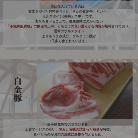
主に仕入れているのは、
玄米を混ぜた飼料を与えた「きたの玄米牛」という、
ホルスタイン(去勢オス牛） です。
玄米を食べることで、健康維持に欠かせない
「不飽和脂肪酸」の数値向上や、くちどけの良い滑らかな肉質
が期待されており、
通常のホルスタイン
よりもうまみ成分・グルタミン酸が
3倍多く含まれています。
岩手県花巻市のブランド豚。
上質でくどさのない、
甘みと旨味の詰まった脂身
が特徴。
食べたものがお肉の風味に影響を与えるため、