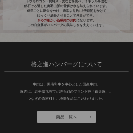
トウモロコシ・飼料米・麦などを食べ、ミネラルを含む
鉱石でろ過した奥羽山脈の雪解け水を与えられています。
成長ごとに豚舎を分け、通常より約1.5倍時間をかけて
ゆっくり成長させることで厚みができ、
きめの細かい筋繊維のお肉
になります。
この白金豚がハンバーグの美味しさを支えています。
格之進ハンバーグについて
牛肉は、黒毛和牛を中心とした国産牛肉。
豚肉は、岩手県花巻市が誇る幻のブランド豚「白金豚」。
つなぎの原材料も、地場産品にこだわりました。
商品一覧へ