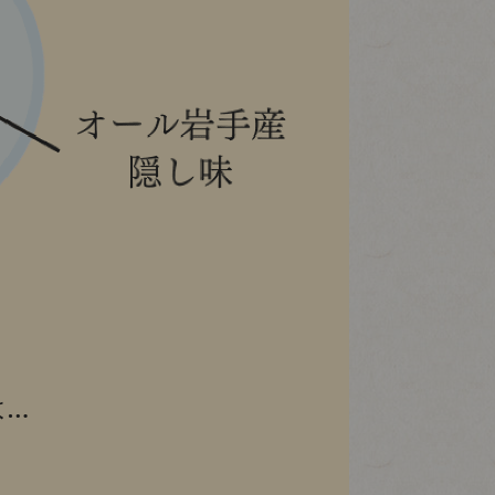
に
。
は…