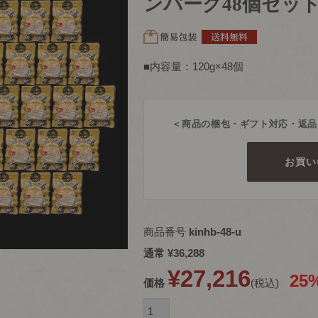
ンバーグ48個セッ
■内容量：120g×48個
＜商品の梱包・ギフト対応・返品
お買い
商品番号
kinhb-48-u
通常
¥
36,288
¥
27,216
25
価格
税込