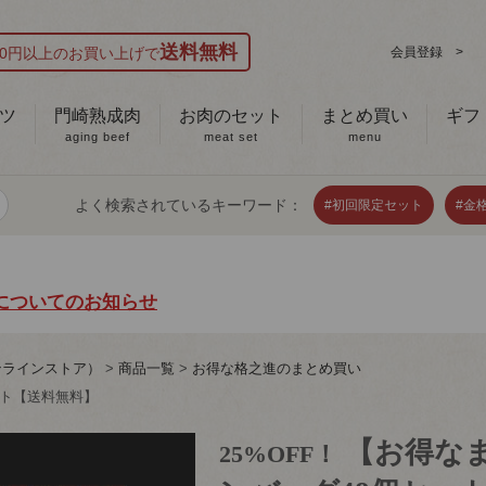
送料無料
000円以上のお買い上げで
会員登録 >
ツ
門崎熟成肉
お肉のセット
まとめ買い
ギフ
aging beef
meat set
menu
よく検索されているキーワード：
#初回限定セット
#金
についてのお知らせ
ンラインストア）
商品一覧
お得な格之進のまとめ買い
ット【送料無料】
【お得な
25%OFF！