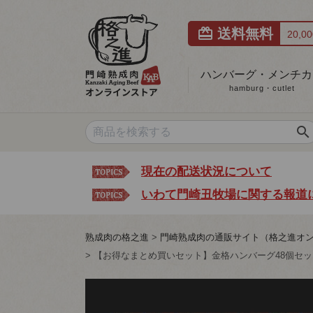
card_giftcard
送料無料
20,
ハンバーグ・メンチカ
hamburg・cutlet
search
現在の配送状況について
いわて門崎丑牧場に関する報道
熟成肉の格之進
門崎熟成肉の通販サイト（格之進オ
【お得なまとめ買いセット】金格ハンバーグ48個セ