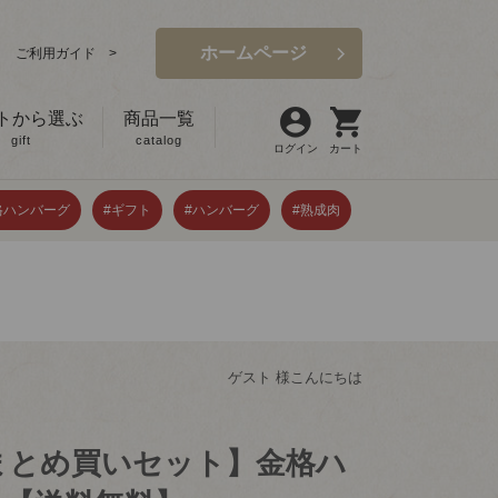
ホームページ
ご利用ガイド >
トから選ぶ
商品一覧
gift
catalog
ログイン
カート
格ハンバーグ
#ギフト
#ハンバーグ
#熟成肉
ゲスト 様こんにちは
まとめ買いセット】金格ハ