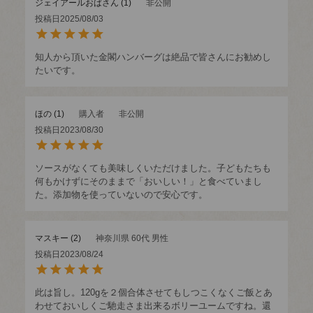
ジェイアールおばさん
1
非公開
投稿日
2025/08/03
知人から頂いた金閣ハンバーグは絶品で皆さんにお勧めし
たいです。
ほの
1
購入者
非公開
投稿日
2023/08/30
ソースがなくても美味しくいただけました。子どもたちも
何もかけずにそのままで「おいしい！」と食べていまし
た。添加物を使っていないので安心です。
マスキー
2
神奈川県
60代
男性
投稿日
2023/08/24
此は旨し。120gを２個合体させてもしつこくなくご飯とあ
わせておいしくご馳走さま出来るボリーユームですね。還