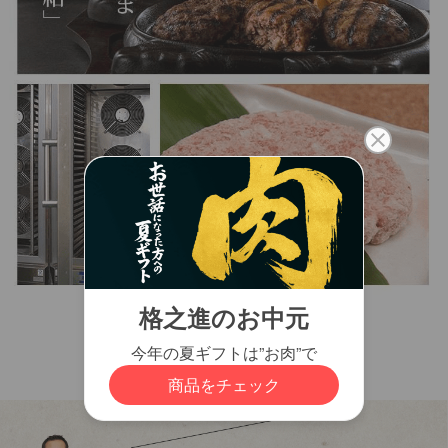
close
のしの指定
(
必
須
)
もっと読む
カートに入れる