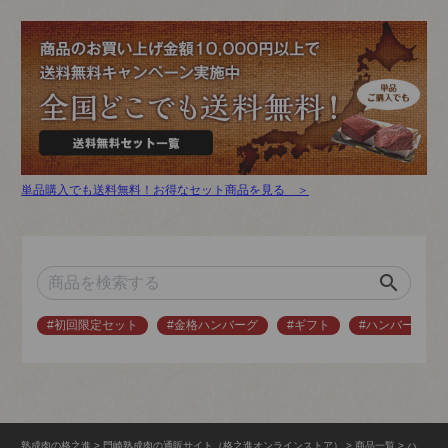
単品購入でも送料無料！お得なセット商品を見る ＞
search
#初回限定セット
#金格ハンバーグ
#ギフト
#ハンバーグ
熟成肉の格之進
門崎熟成肉の通販サイト（格之進オンラインストア）
商品一覧
ハ