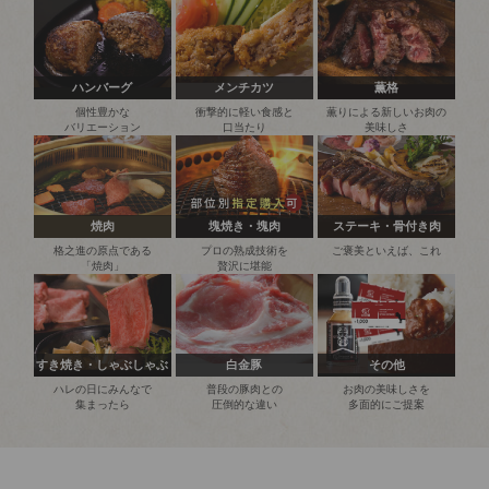
ハンバーグ
メンチカツ
薫格
個性豊かな
衝撃的に軽い食感と
薫りによる新しいお肉の
バリエーション
口当たり
美味しさ
焼肉
塊焼き・塊肉
ステーキ・骨付き肉
格之進の原点である
プロの熟成技術を
ご褒美といえば、これ
「焼肉」
贅沢に堪能
すき焼き・しゃぶしゃぶ
白金豚
その他
ハレの日にみんなで
普段の豚肉との
お肉の美味しさを
集まったら
圧倒的な違い
多面的にご提案