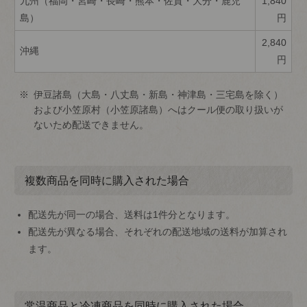
九州（福岡・宮崎・長崎・熊本・佐賀・大分・鹿児
1,840
島）
円
2,840
沖縄
円
伊豆諸島（大島・八丈島・新島・神津島・三宅島を除く）
および小笠原村（小笠原諸島）へはクール便の取り扱いが
ないため配送できません。
複数商品を同時に購入された場合
配送先が同一の場合、送料は1件分となります。
配送先が異なる場合、それぞれの配送地域の送料が加算され
ます。
常温商品と冷凍商品を同時に購入された場合