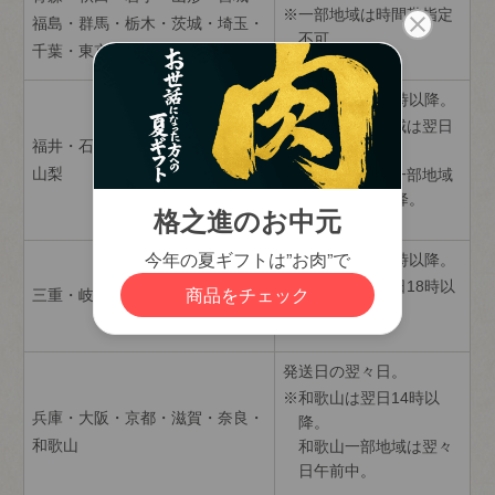
一部地域は時間帯指定
福島・群馬・栃木・茨城・埼玉・
不可。
千葉・東京・神奈川
発送日の翌日14時以降。
新潟の一部地域は翌日
福井・石川・富山・新潟・長野・
午前中。
山梨
福井・石川の一部地域
は翌日18時以降。
発送日の翌日14時以降。
一部地域は翌日18時以
三重・岐阜・愛知・静岡
降。
発送日の翌々日。
和歌山は翌日14時以
兵庫・大阪・京都・滋賀・奈良・
降。
和歌山
和歌山一部地域は翌々
日午前中。