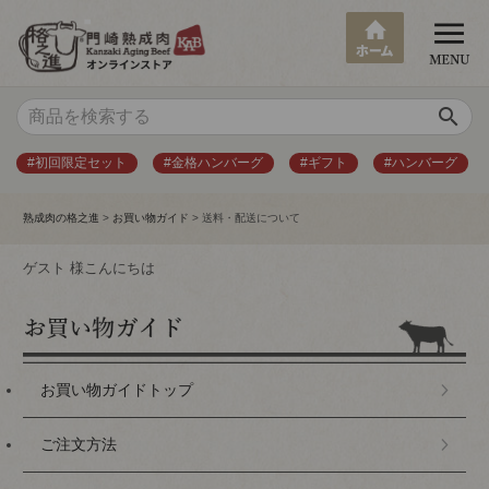
search
#初回限定セット
#金格ハンバーグ
#ギフト
#ハンバーグ
熟成肉の格之進
お買い物ガイド
送料・配送について
ゲスト 様こんにちは
お買い物ガイドトップ
ご注文方法