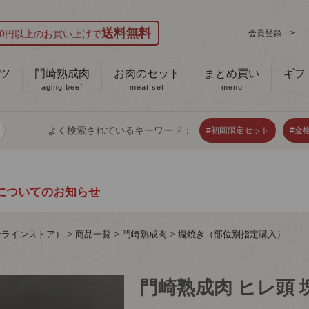
送料無料
000円以上のお買い上げで
会員登録 >
ツ
門崎熟成肉
お肉のセット
まとめ買い
ギフ
aging beef
meat set
menu
よく検索されているキーワード：
#初回限定セット
#金
についてのお知らせ
ンラインストア）
商品一覧
門崎熟成肉
塊焼き（部位別指定購入）
門崎熟成肉 ヒレ頭 塊