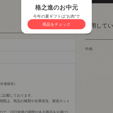
カートに入れる
使用して
目）
牛肉
（冷凍保存）
に記載しております。
期限は、商品の種類や在庫状況、製造ロット
ので、10日前後の期間がある商品をお届けし