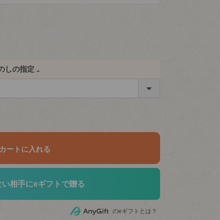
のしの指定
(必
須)
カートに入れる
ない相手にeギフトで贈る
のeギフトとは？