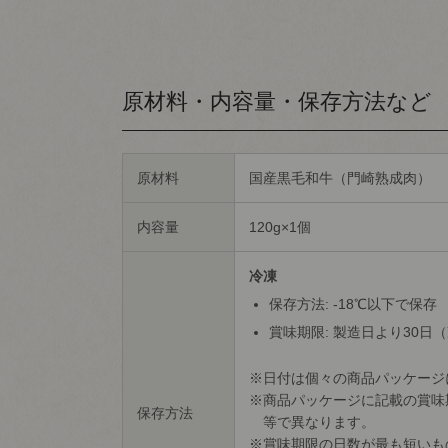
原材料・内容量・保存方法など
原材料
国産黒毛和牛（門崎熟成肉）
内容量
120g×1個
冷凍
保存方法: -18℃以下で保存
賞味期限: 製造日より30日
日付は個々の商品パッケージ
商品パッケージに記載の賞味
保存方法
等で異なります。
賞味期限の日数が最も短いも