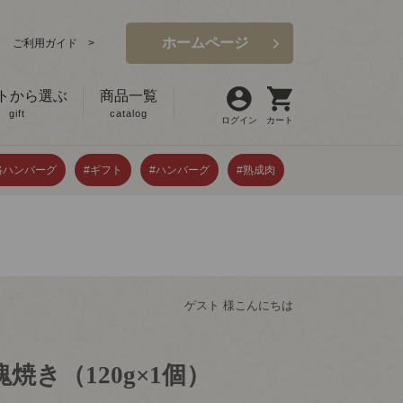
ホームページ
ご利用ガイド >
トから選ぶ
商品一覧
gift
catalog
ログイン
カート
格ハンバーグ
#ギフト
#ハンバーグ
#熟成肉
ゲスト 様こんにちは
焼き（120g×1個）