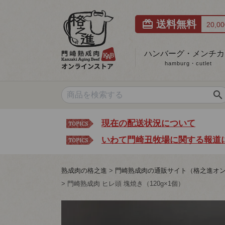
card_giftcard
送料無料
20,
ハンバーグ・メンチカ
hamburg・cutlet
search
現在の配送状況について
いわて門崎丑牧場に関する報道
熟成肉の格之進
門崎熟成肉の通販サイト（格之進オ
門崎熟成肉 ヒレ頭 塊焼き（120g×1個）