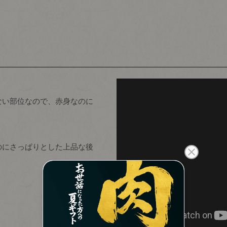
い部位なので、赤身なのに
にさっぱりとした上品な後
のしの指定
(必
須)