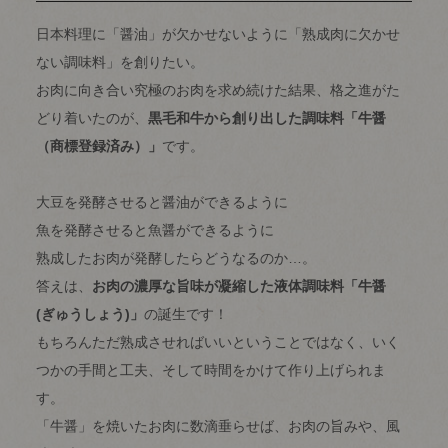
日本料理に「醤油」が欠かせないように「熟成肉に欠かせ
ない調味料」を創りたい。
お肉に向き合い究極のお肉を求め続けた結果、格之進がた
どり着いたのが、
黒毛和牛から創り出した調味料「牛醤
（商標登録済み）」
です。
大豆を発酵させると醤油ができるように
魚を発酵させると魚醤ができるように
熟成したお肉が発酵したらどうなるのか…。
答えは、
お肉の濃厚な旨味が凝縮した液体調味料「牛醤
(ぎゅうしょう)」
の誕生です！
もちろんただ熟成させればいいということではなく、いく
つかの手間と工夫、そして時間をかけて作り上げられま
す。
「牛醤」を焼いたお肉に数滴垂らせば、お肉の旨みや、風