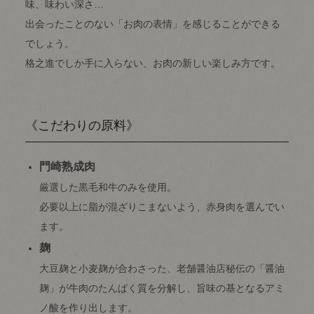
味、味わい深さ…
出会ったことのない「お肉の表情」を感じることができる
でしょう。
格之進でしか手に入らない、お肉の新しい楽しみ方です。
《こだわりの原料》
門崎熟成肉
厳選した黒毛和牛のみを使用。
必要以上に脂が混ざりこまないよう、赤身肉を選んでい
ます。
麹
大豆麹と小麦麹が合わさった、老舗醤油店秘伝の「醤油
麹」が牛肉のたんぱく質を分解し、旨味の基となるアミ
ノ酸を作り出します。