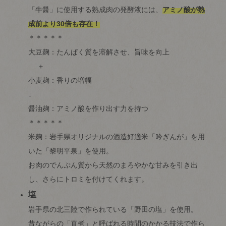
「牛醤」に使用する熟成肉の発酵液には、
アミノ酸が熟
成前より30倍も存在！
＊＊＊＊＊
大豆麹：たんぱく質を溶解させ、旨味を向上
＋
小麦麹：香りの増幅
↓
醤油麹：アミノ酸を作り出す力を持つ
＊＊＊＊＊
米麹：岩手県オリジナルの酒造好適米「吟ぎんが」を用
いた「黎明平泉」を使用。
お肉のでんぷん質から天然のまろやかな甘みを引き出
し、さらにトロミを付けてくれます。
塩
岩手県の北三陸で作られている「野田の塩」を使用。
昔ながらの「直煮」と呼ばれる時間のかかる技法で作ら