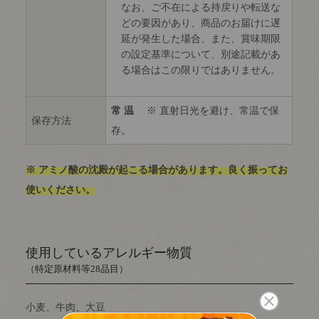
なお、ご不在による持戻りや転送な
どの要因があり、商品のお届けに遅
延が発生した場合、また、賞味期限
の設定基準について、別途記載があ
る場合はこの限りではありません。
常 温
※ 直射日光を避け、常温で保
保存方法
存。
※ アミノ酸の沈殿が起こる場合があります。良く振ってお
使いください。
使用しているアレルギー物質
（特定原材料等28品目）
小麦、牛肉、大豆