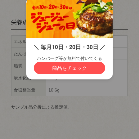
栄養成分表示 1本（70g）当たり
エネルギー
102kcal
たんぱく質
8.8g
脂質
3.3g
炭水化物
9.2g
食塩相当量
10.6g
サンプル品分析による推定値。