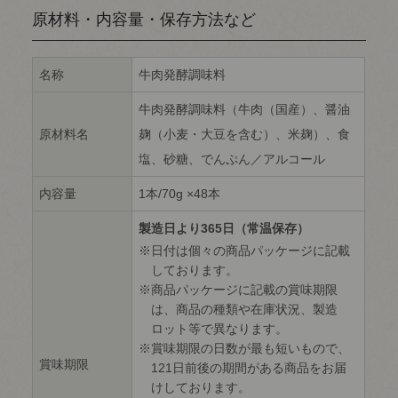
原材料・内容量・保存方法など
名称
牛肉発酵調味料
牛肉発酵調味料（牛肉（国産）、醤油
原材料名
麹（小麦・大豆を含む）、米麹）、食
塩、砂糖、でんぷん／アルコール
内容量
1本/70g ×48本
製造日より365日（常温保存）
日付は個々の商品パッケージに記載
しております。
商品パッケージに記載の賞味期限
は、商品の種類や在庫状況、製造
ロット等で異なります。
賞味期限の日数が最も短いもので、
賞味期限
121日前後の期間がある商品をお届
けしております。