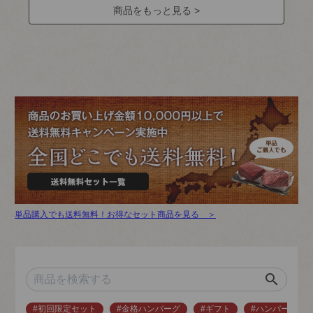
商品をもっと見る >
単品購入でも送料無料！お得なセット商品を見る ＞
search
#初回限定セット
#金格ハンバーグ
#ギフト
#ハンバーグ