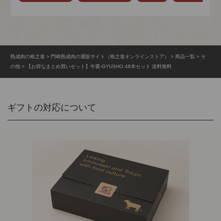
熟成肉の格之進
門崎熟成肉の通販サイト（格之進オンラインストア）
商品一覧
そ
の他
【お得なまとめ買いセット】牛醤-GYUSHO 48本セット 送料無料
ギフトの対応について