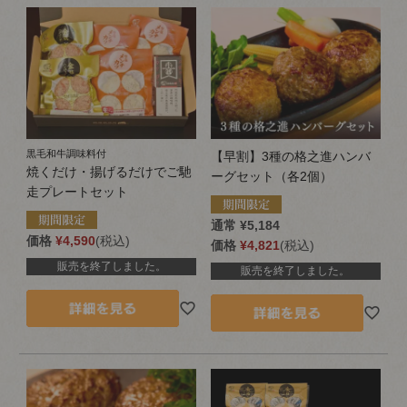
黒毛和牛調味料付
【早割】3種の格之進ハンバ
焼くだけ・揚げるだけでご馳
ーグセット（各2個）
走プレートセット
通常
¥
5,184
価格
¥
4,590
税込
価格
¥
4,821
税込
販売を終了しました。
販売を終了しました。