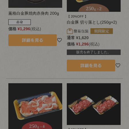
薫格白金豚焼肉赤身肉 200g
【 20%OFF 】
白金豚 切り落とし(250g×2)
価格
¥
1,296
税込
通常
¥
1,620
価格
¥
1,296
税込
販売を終了しました。