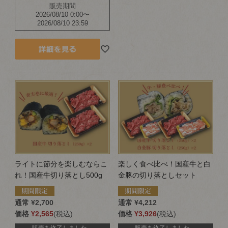
販売期間
2026/08/10 0:00
〜
2026/08/10 23:59
ライトに節分を楽しむならこ
楽しく食べ比べ！国産牛と白
れ！国産牛切り落とし500g
金豚の切り落としセット
通常
¥
2,700
通常
¥
4,212
価格
¥
2,565
税込
価格
¥
3,926
税込