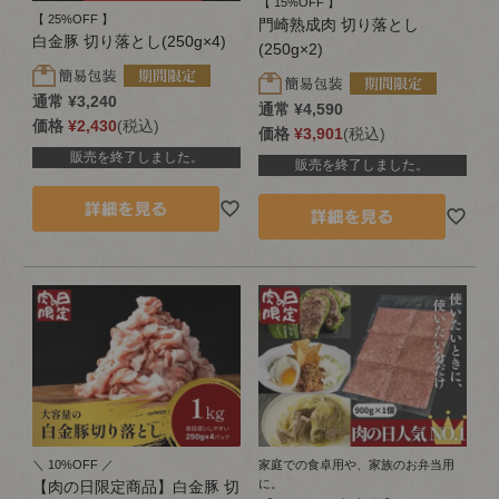
【 15%OFF 】
【 25%OFF 】
門崎熟成肉 切り落とし
白金豚 切り落とし(250g×4)
(250g×2)
通常
¥
3,240
通常
¥
4,590
価格
¥
2,430
税込
価格
¥
3,901
税込
販売を終了しました。
販売を終了しました。
＼ 10%OFF ／
家庭での食卓用や、家族のお弁当用
に。
【肉の日限定商品】白金豚 切