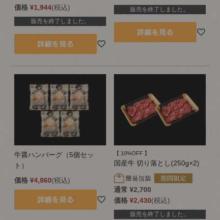
価格
¥
1,944
税込
販売を終了しました。
販売を終了しました。
【 10%OFF 】
牛醤ハンバーグ（5個セッ
国産牛 切り落とし(250g×2)
ト）
価格
¥
4,860
税込
通常
¥
2,700
価格
¥
2,430
税込
販売を終了しました。