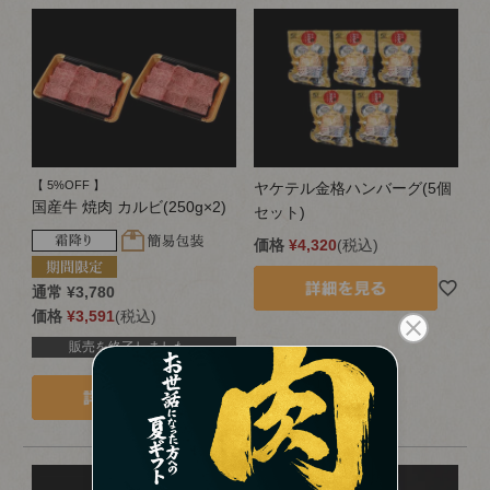
【 5%OFF 】
ヤケテル金格ハンバーグ(5個
国産牛 焼肉 カルビ(250g×2)
セット)
価格
¥
4,320
税込
通常
¥
3,780
価格
¥
3,591
税込
販売を終了しました。