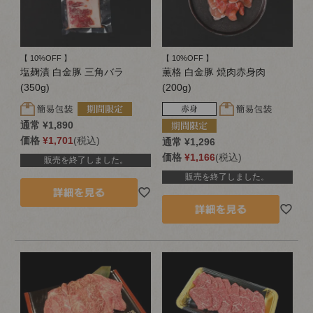
【 10%OFF 】
【 10%OFF 】
塩麹漬 白金豚 三角バラ
薫格 白金豚 焼肉赤身肉
(350g)
(200g)
通常
¥
1,890
価格
¥
1,701
税込
通常
¥
1,296
価格
¥
1,166
税込
販売を終了しました。
販売を終了しました。