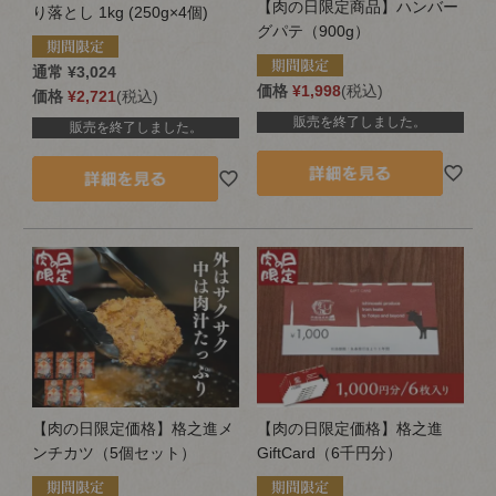
【肉の日限定商品】ハンバー
り落とし 1kg (250g×4個)
グパテ（900g）
通常
¥
3,024
価格
¥
1,998
税込
価格
¥
2,721
税込
販売を終了しました。
販売を終了しました。
【肉の日限定価格】格之進メ
【肉の日限定価格】格之進
ンチカツ（5個セット）
GiftCard（6千円分）