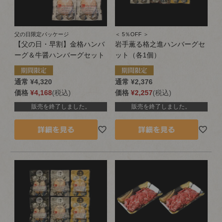
父の日限定パッケージ
＜ 5％OFF ＞
【父の日・早割】金格ハンバ
岩手薫る格之進ハンバーグセ
ーグ＆牛醤ハンバーグセット
ット（各1個）
通常
¥
4,320
通常
¥
2,376
価格
¥
4,168
税込
価格
¥
2,257
税込
販売を終了しました。
販売を終了しました。