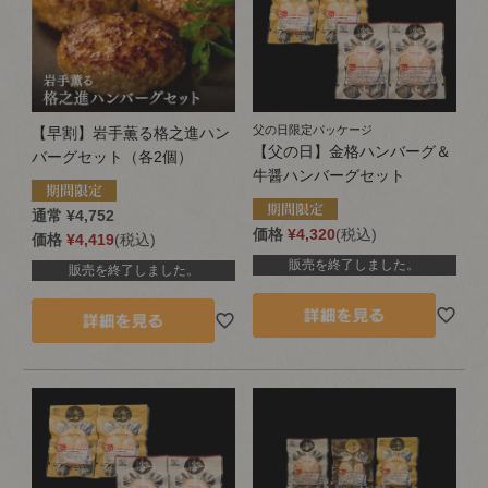
父の日限定パッケージ
【早割】岩手薫る格之進ハン
【父の日】金格ハンバーグ＆
バーグセット（各2個）
牛醤ハンバーグセット
通常
¥
4,752
価格
¥
4,320
税込
価格
¥
4,419
税込
販売を終了しました。
販売を終了しました。