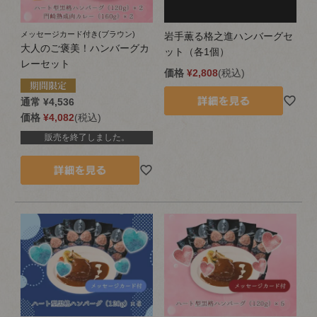
メッセージカード付き(ブラウン)
岩手薫る格之進ハンバーグセ
大人のご褒美！ハンバーグカ
ット（各1個）
レーセット
価格
¥
2,808
税込
通常
¥
4,536
価格
¥
4,082
税込
販売を終了しました。