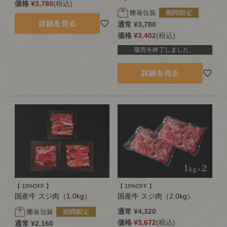
価格
¥
3,780
税込
通常
¥
3,780
価格
¥
3,402
税込
販売を終了しました。
【 10%OFF 】
【 15%OFF 】
国産牛 スジ肉（1.0kg）
国産牛 スジ肉（2.0kg）
通常
¥
4,320
価格
¥
3,672
税込
通常
¥
2,160