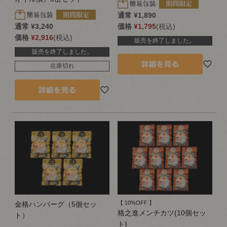
通常
¥
1,890
通常
¥
3,240
価格
¥
1,795
税込
価格
¥
2,916
税込
販売を終了しました。
販売を終了しました。
在庫切れ
【 10%OFF 】
金格ハンバーグ（5個セッ
格之進メンチカツ(10個セッ
ト）
ト)