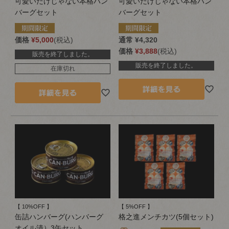
可愛いだけじゃない本格ハン
可愛いだけじゃない本格ハン
バーグセット
バーグセット
価格
¥
5,000
税込
通常
¥
4,320
価格
¥
3,888
税込
販売を終了しました。
販売を終了しました。
在庫切れ
【 10%OFF 】
【 5%OFF 】
缶詰ハンバーグ(ハンバーグ
格之進メンチカツ(5個セット)
オイル漬）3缶セット