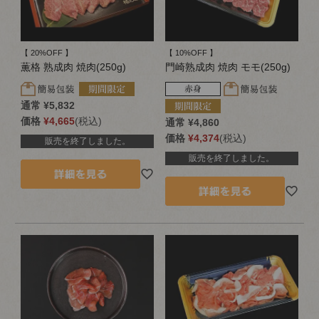
【 20%OFF 】
【 10%OFF 】
薫格 熟成肉 焼肉(250g)
門崎熟成肉 焼肉 モモ(250g)
通常
¥
5,832
価格
¥
4,665
税込
通常
¥
4,860
価格
¥
4,374
税込
販売を終了しました。
販売を終了しました。