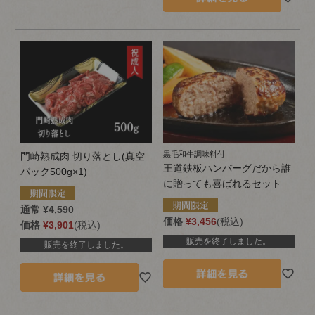
黒毛和牛調味料付
門崎熟成肉 切り落とし(真空
王道鉄板ハンバーグだから誰
パック500g×1)
に贈っても喜ばれるセット
通常
¥
4,590
価格
¥
3,456
税込
価格
¥
3,901
税込
販売を終了しました。
販売を終了しました。