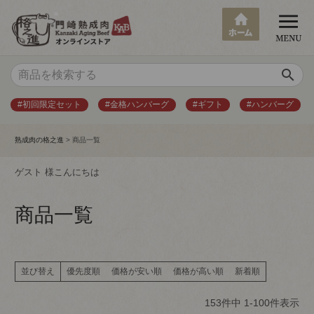
search
#初回限定セット
#金格ハンバーグ
#ギフト
#ハンバーグ
熟成肉の格之進
商品一覧
ゲスト 様こんにちは
商品一覧
並び替え
優先度順
価格が安い順
価格が高い順
新着順
153
件中
1
-
100
件表示