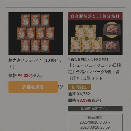
＼白金豚切落とし1個分無料！／
格之進メンチカツ（10個セッ
【ジュージュージューの日限
ト）
定】金格ハンバーグ5個＋切
価格
¥
4,320
税込
り落とし2個セット
通常
¥
4,752
価格
¥
3,996
税込
販売開始前です。
販売期間
2026/08/10 0:00
〜
2026/08/10 23:59