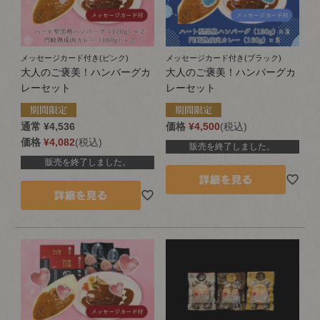
メッセージカード付き(ピンク)
メッセージカード付き(ブラック)
大人のご褒美！ハンバーグカ
大人のご褒美！ハンバーグカ
レーセット
レーセット
通常
¥
4,536
価格
¥
4,500
税込
価格
¥
4,082
税込
販売を終了しました。
販売を終了しました。