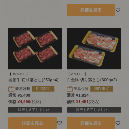
【 15%OFF 】
【 20%OFF 】
国産牛 切り落とし(250g×4)
白金豚 切り落とし(300g×2)
通常
¥
5,400
通常
¥
1,814
価格
¥
4,590
税込
価格
¥
1,451
税込
販売を終了しました。
販売を終了しました。