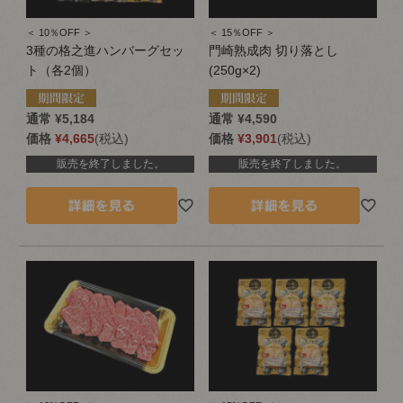
＜ 10％OFF ＞
＜ 15％OFF ＞
3種の格之進ハンバーグセッ
門崎熟成肉 切り落とし
ト（各2個）
(250g×2)
通常
¥
5,184
通常
¥
4,590
価格
¥
4,665
税込
価格
¥
3,901
税込
販売を終了しました。
販売を終了しました。