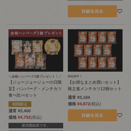
＼金格ハンバーグ1個プレゼント！／
6%OFF！
【ジュージュージューの日限
【お得なまとめ買いセット】
定】ハンバーグ・メンチカツ
格之進メンチカツ12個セット
食べ比べセット
通常
¥
5,184
価格
¥
4,872
税込
通常
¥
5,400
価格
¥
4,752
税込
販売開始前です。