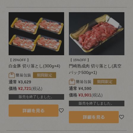
【 25%OFF 】
【 15%OFF 】
白金豚 切り落とし(300g×4)
門崎熟成肉 切り落とし(真空
パック500g×1)
通常
¥
3,629
価格
¥
2,721
税込
通常
¥
4,590
価格
¥
3,901
税込
販売を終了しました。
販売を終了しました。