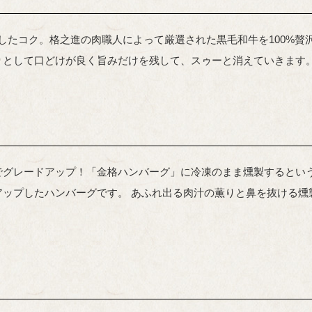
熟したコク。格之進の肉職人によって厳選された黒毛和牛を100%
りとして口どけが良く旨みだけを残して、スゥーと消えていきます
でグレードアップ！「金格ハンバーグ」に冷凍のまま燻製するとい
アップしたハンバーグです。 あふれ出る肉汁の薫りと鼻を抜ける燻