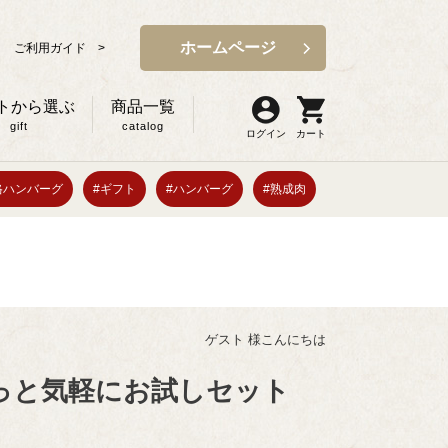
ホームページ
ご利用ガイド >
トから選ぶ
商品一覧
gift
catalog
ログイン
カート
格ハンバーグ
#ギフト
#ハンバーグ
#熟成肉
ゲスト 様こんにちは
っと気軽にお試しセット