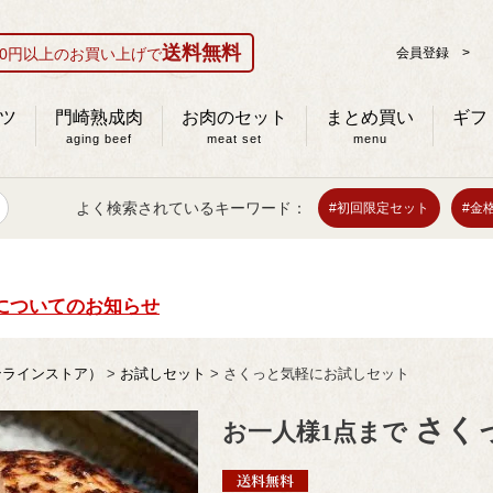
送料無料
000円以上のお買い上げで
会員登録 >
ツ
門崎熟成肉
お肉のセット
まとめ買い
ギフ
aging beef
meat set
menu
よく検索されているキーワード：
#初回限定セット
#金
についてのお知らせ
ンラインストア）
お試しセット
さくっと気軽にお試しセット
さく
お一人様1点まで