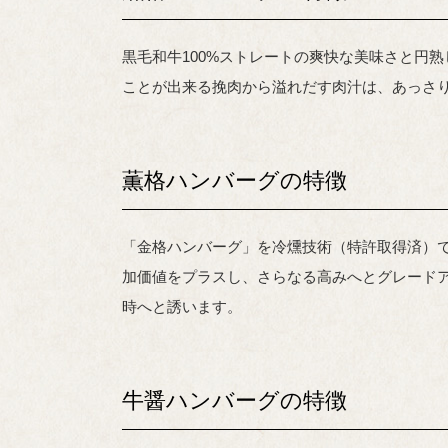
黒毛和牛100%ストレートの爽快な美味さと円
ことが出来る挽肉から溢れだす肉汁は、あっさ
薫格ハンバーグの特徴
「金格ハンバーグ」を冷燻技術（特許取得済）
加価値をプラスし、さらなる高みへとグレード
時へと誘います。
牛醤ハンバーグの特徴