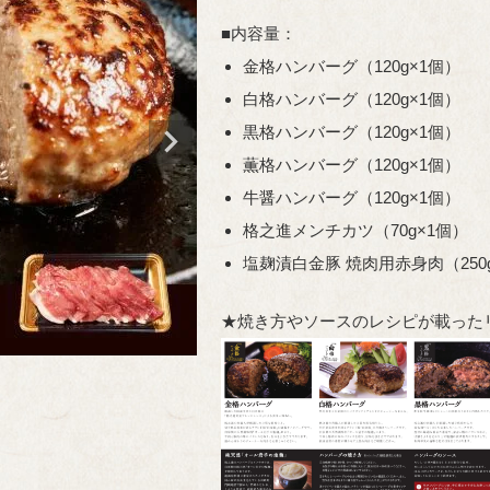
■内容量：
金格ハンバーグ（120g×1個）
白格ハンバーグ（120g×1個）
黒格ハンバーグ（120g×1個）
薫格ハンバーグ（120g×1個）
牛醤ハンバーグ（120g×1個）
格之進メンチカツ（70g×1個）
塩麹漬白金豚 焼肉用赤身肉（250g
★焼き方やソースのレシピが載った