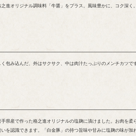
格之進オリジナル調味料「牛醤」をプラス。風味豊かに、コク深く
しく包み込んだ、外はサクサク、中は肉汁たっぷりのメンチカツで
岩手県産で作った格之進オリジナルの塩麹に漬けました。お肉を柔
違いを認識できます。「白金豚」の持つ旨味や甘みに塩麹の味が加