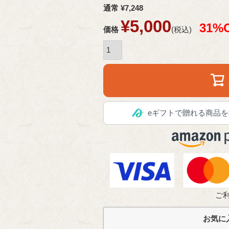
通常
¥
7,248
¥
5,000
31%
価格
税込
eギフトで贈れる商品を
ご
お気に