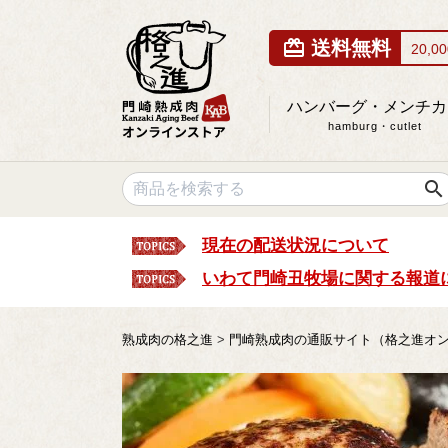
card_giftcard
送料無料
20,
ハンバーグ・メンチカ
hamburg・cutlet
search
現在の配送状況について
いわて門崎丑牧場に関する報道
熟成肉の格之進
門崎熟成肉の通販サイト（格之進オ