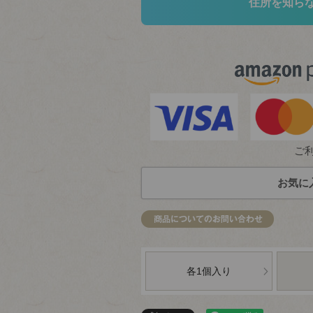
住所を知ら
ご
お気に
各1個入り