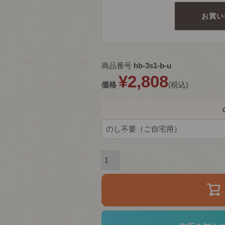
お買い
商品番号
hb-3s1-b-u
¥
2,808
価格
税込