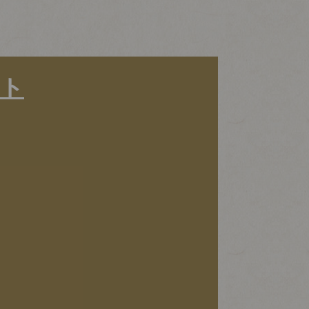
ット
close