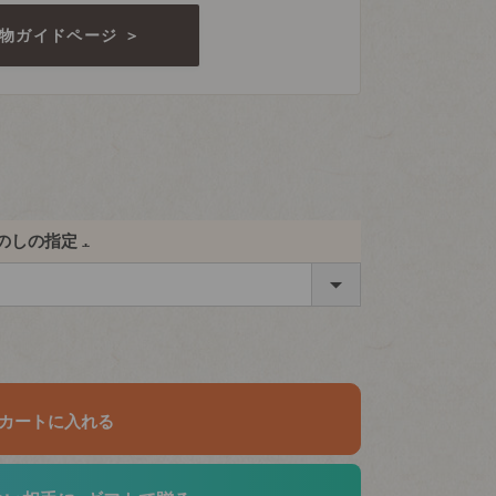
物ガイドページ ＞
のしの指定
(必
須)
カートに入れる