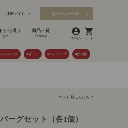
ホームページ
ご利用ガイド >
トから選ぶ
商品一覧
gift
catalog
ログイン
カート
格ハンバーグ
#ギフト
#ハンバーグ
#熟成肉
ゲスト 様こんにちは
バーグセット（各1個）