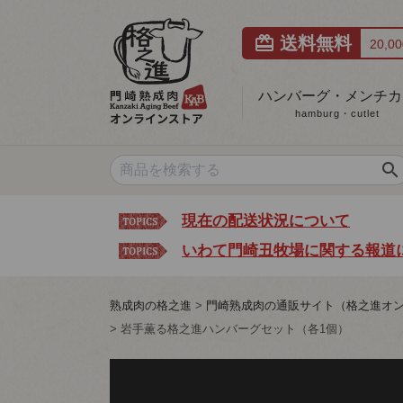
card_giftcard
送料無料
20,
ハンバーグ・メンチカ
hamburg・cutlet
search
現在の配送状況について
いわて門崎丑牧場に関する報道
熟成肉の格之進
門崎熟成肉の通販サイト（格之進オ
岩手薫る格之進ハンバーグセット（各1個）