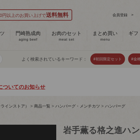
送料無料
000円以上のお買い上げで
会員登録 >
ツ
門崎熟成肉
お肉のセット
まとめ買い
ギフ
aging beef
meat set
menu
よく検索されているキーワード：
#初回限定セット
#金
についてのお知らせ
ンラインストア）
商品一覧
ハンバーグ・メンチカツ
ハンバーグ
岩手薫る格之進ハン