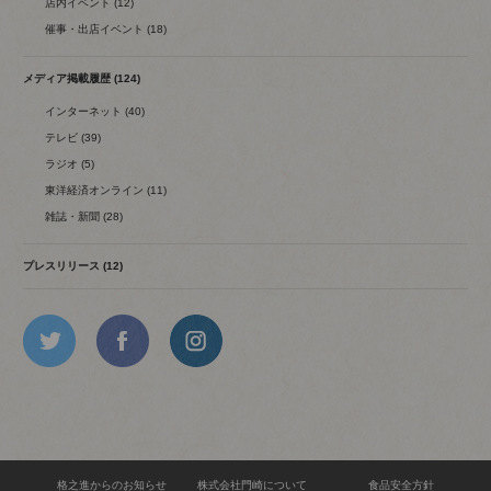
店内イベント (12)
催事・出店イベント (18)
メディア掲載履歴 (124)
インターネット (40)
テレビ (39)
ラジオ (5)
東洋経済オンライン (11)
雑誌・新聞 (28)
プレスリリース (12)
格之進からのお知らせ
株式会社門崎について
食品安全方針