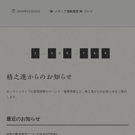
2024年02月26日
メディア掲載履歴
テレビ
…
1
…
3
4
5
…
7
8
9
オンラインストアの新着情報やイベント・催事情報など、格之進からのお知らせをご案内
します。
最近のお知らせ
現在の配送状況について(8月4日現在)