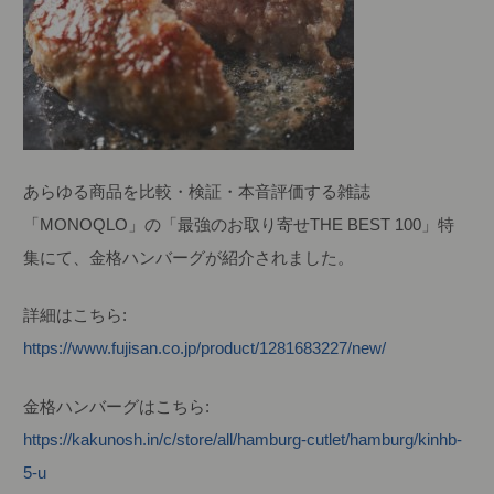
あらゆる商品を比較・検証・本音評価する雑誌
「MONOQLO」の「最強のお取り寄せTHE BEST 100」特
集にて、金格ハンバーグが紹介されました。
詳細はこちら:
https://www.fujisan.co.jp/product/1281683227/new/
金格ハンバーグはこちら:
https://kakunosh.in/c/store/all/hamburg-cutlet/hamburg/kinhb-
5-u