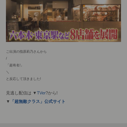
ご出演の指原莉乃さんから
/
「超有名!」
＼
と反応して頂きました!
見逃し配信は ▼
TVer
?から!
▼
「超無敵クラス」公式サイト