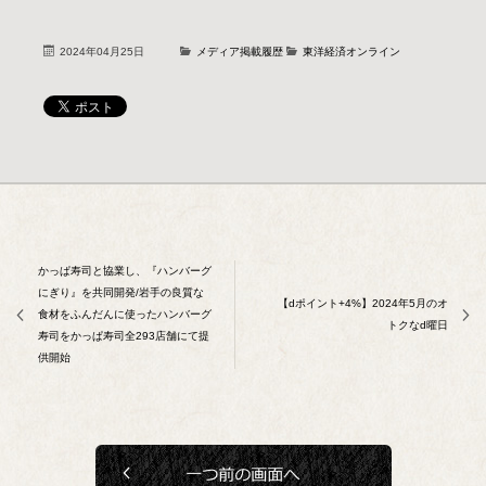
2024年04月25日
メディア掲載履歴
東洋経済オンライン
かっぱ寿司と協業し、『ハンバーグ
にぎり』を共同開発/岩手の良質な
【dポイント+4%】2024年5月のオ
食材をふんだんに使ったハンバーグ
トクなd曜日
寿司をかっぱ寿司全293店舗にて提
供開始