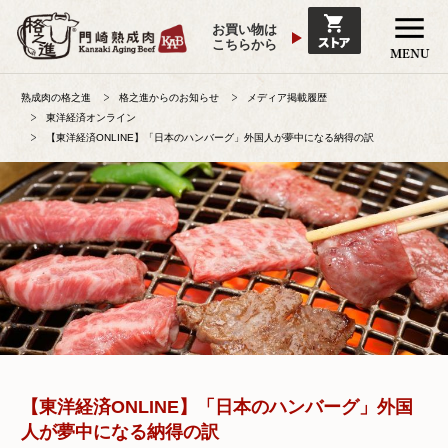
お買い物は
こちらから
熟成肉の格之進
格之進からのお知らせ
メディア掲載履歴
東洋経済オンライン
【東洋経済ONLINE】「日本のハンバーグ」外国人が夢中になる納得の訳
【東洋経済ONLINE】「日本のハンバーグ」外国
人が夢中になる納得の訳