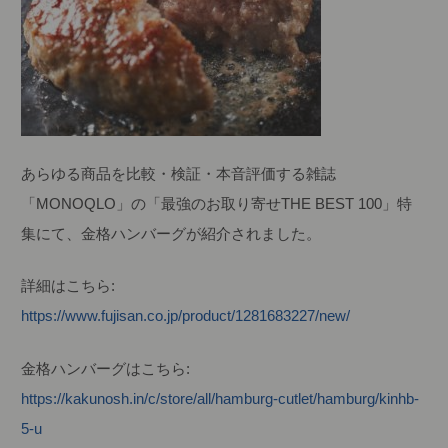
あらゆる商品を比較・検証・本音評価する雑誌
「MONOQLO」の「最強のお取り寄せTHE BEST 100」特
集にて、金格ハンバーグが紹介されました。
詳細はこちら:
https://www.fujisan.co.jp/product/1281683227/new/
金格ハンバーグはこちら:
https://kakunosh.in/c/store/all/hamburg-cutlet/hamburg/kinhb-
5-u