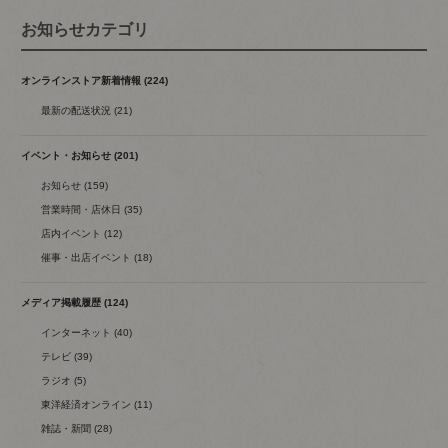
お知らせカテゴリ
オンラインストア新着情報 (224)
最新の配送状況 (21)
イベント・お知らせ (201)
お知らせ (159)
営業時間・店休日 (35)
店内イベント (12)
催事・出店イベント (18)
メディア掲載履歴 (124)
インターネット (40)
テレビ (39)
ラジオ (5)
東洋経済オンライン (11)
雑誌・新聞 (28)