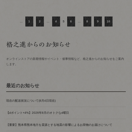
…
1
2
…
4
5
6
…
8
9
10
オンラインストアの新着情報やイベント・催事情報など、格之進からのお知らせをご案内
します。
最近のお知らせ
現在の配送状況について(8月4日現在)
【dポイント+4%】2026年8月のオトクなd曜日
【重要】熊本県熊本地方を震源とする地震の影響によるお荷物のお届けについて