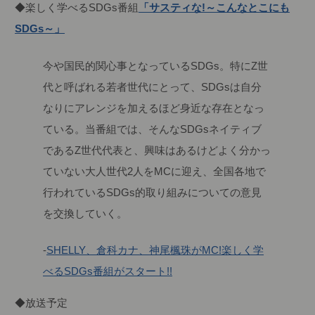
◆楽しく学べるSDGs番組
「サスティな!～こんなとこにも
SDGs～」
今や国民的関心事となっているSDGs。特にZ世
代と呼ばれる若者世代にとって、SDGsは自分
なりにアレンジを加えるほど身近な存在となっ
ている。当番組では、そんなSDGsネイティブ
であるZ世代代表と、興味はあるけどよく分かっ
ていない大人世代2人をMCに迎え、全国各地で
行われているSDGs的取り組みについての意見
を交換していく。
-
SHELLY、倉科カナ、神尾楓珠がMC!楽しく学
べるSDGs番組がスタート!!
◆放送予定