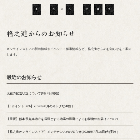
…
1
…
3
4
5
…
7
8
9
オンラインストアの新着情報やイベント・催事情報など、格之進からのお知らせをご案内
します。
最近のお知らせ
現在の配送状況について(8月4日現在)
【dポイント+4%】2026年8月のオトクなd曜日
【重要】熊本県熊本地方を震源とする地震の影響によるお荷物のお届けについて
【格之進オンラインストア】メンテナンスのお知らせ(2026年7月14日(火)実施 )