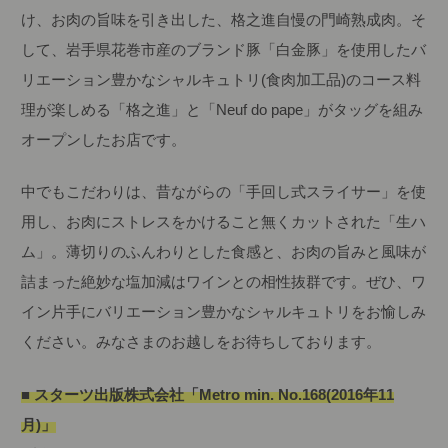
け、お肉の旨味を引き出した、格之進自慢の門崎熟成肉。そ
して、岩手県花巻市産のブランド豚「白金豚」を使用したバ
リエーション豊かなシャルキュトリ(食肉加工品)のコース料
理が楽しめる「格之進」と「Neuf do pape」がタッグを組み
オープンしたお店です。
中でもこだわりは、昔ながらの「手回し式スライサー」を使
用し、お肉にストレスをかけること無くカットされた「生ハ
ム」。薄切りのふんわりとした食感と、お肉の旨みと風味が
詰まった絶妙な塩加減はワインとの相性抜群です。ぜひ、ワ
イン片手にバリエーション豊かなシャルキュトリをお愉しみ
ください。みなさまのお越しをお待ちしております。
■ スターツ出版株式会社「Metro min. No.168(2016年11
月)」