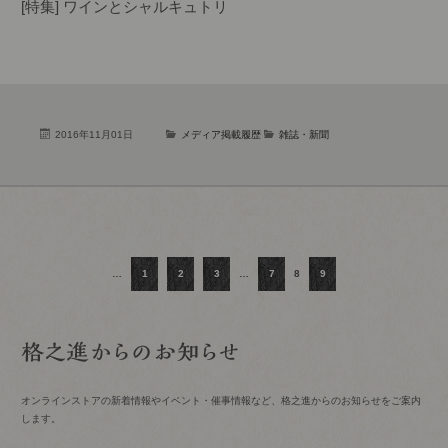
[特集] ワインとシャルキュトリ
2016年11月01日
メディア掲載履歴
雑誌・新聞
…
1
2
3
…
7
8
9
オンラインストアの新着情報やイベント・催事情報など、格之進からのお知らせをご案内
します。