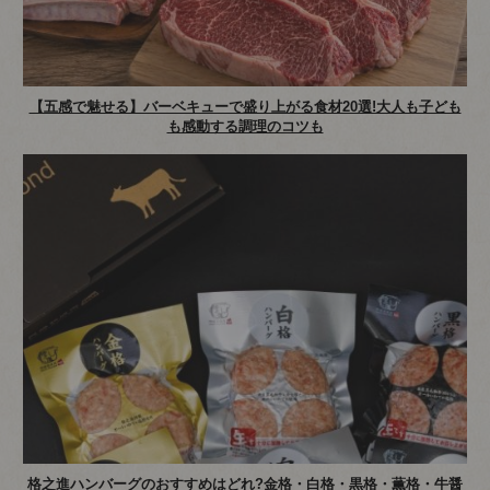
【五感で魅せる】バーベキューで盛り上がる食材20選!大人も子ども
も感動する調理のコツも
格之進ハンバーグのおすすめはどれ?金格・白格・黒格・薫格・牛醤