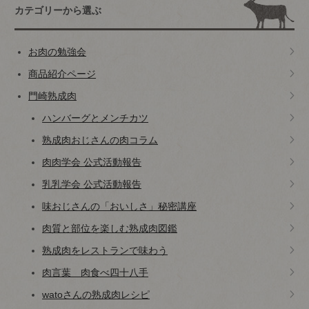
カテゴリーから選ぶ
お肉の勉強会
商品紹介ページ
門崎熟成肉
ハンバーグとメンチカツ
熟成肉おじさんの肉コラム
肉肉学会 公式活動報告
乳乳学会 公式活動報告
味おじさんの「おいしさ」秘密講座
肉質と部位を楽しむ熟成肉図鑑
熟成肉をレストランで味わう
肉言葉 肉食べ四十八手
watoさんの熟成肉レシピ