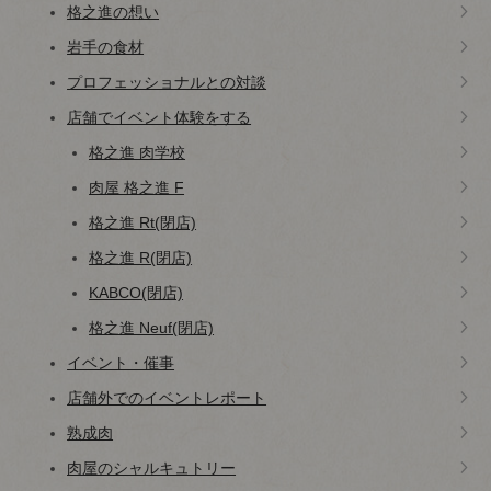
格之進の想い
岩手の食材
プロフェッショナルとの対談
店舗でイベント体験をする
格之進 肉学校
肉屋 格之進 F
格之進 Rt(閉店)
格之進 R(閉店)
KABCO(閉店)
格之進 Neuf(閉店)
イベント・催事
店舗外でのイベントレポート
熟成肉
肉屋のシャルキュトリー