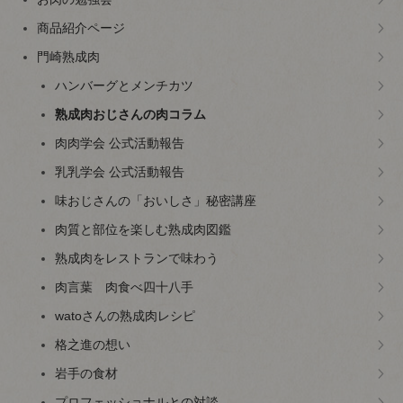
商品紹介ページ
門崎熟成肉
ハンバーグとメンチカツ
熟成肉おじさんの肉コラム
肉肉学会 公式活動報告
乳乳学会 公式活動報告
味おじさんの「おいしさ」秘密講座
肉質と部位を楽しむ熟成肉図鑑
熟成肉をレストランで味わう
肉言葉 肉食べ四十八手
watoさんの熟成肉レシピ
格之進の想い
岩手の食材
プロフェッショナルとの対談