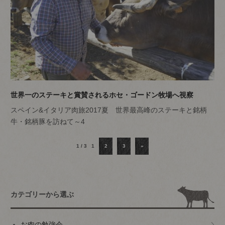
世界一のステーキと賞賛されるホセ・ゴードン牧場へ視察
スペイン&イタリア肉旅2017夏 世界最高峰のステーキと銘柄
牛・銘柄豚を訪ねて～4
1 / 3
1
2
3
»
カテゴリーから選ぶ
お肉の勉強会