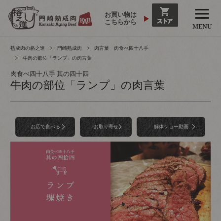
お買い物は
こちらから
熟成肉の格之進
門崎熟成肉
肉言葉 肉食べ四十八手
牛肉の部位「ランプ」の肉言葉
肉食べ四十八手 其の四十四
牛肉の部位「ランプ」の肉言葉
お店で食べる
お取り寄せ
解体ショー動画