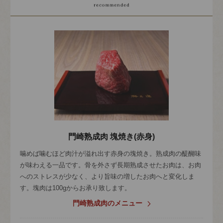
門崎熟成肉 塊焼き(赤身)
噛めば噛むほど肉汁が溢れ出す赤身の塊焼き。熟成肉の醍醐味
が味わえる一品です。骨を外さず長期熟成させたお肉は、お肉
へのストレスが少なく、より旨味の増したお肉へと変化しま
す。塊肉は100gからお承り致します。
門崎熟成肉のメニュー