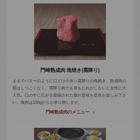
門崎熟成肉 塊焼き(霜降り)
まるでバターのように口どけの良い霜降りの塊焼き。熟成肉の
脂はしつこくなく、霜降り肉でも胃もたれがしないと女性に大
人気。口の中に広がる凝縮された脂の旨味を是非お楽しみ下さ
い。塊肉は100gからお承り致します。
門崎熟成肉のメニュー