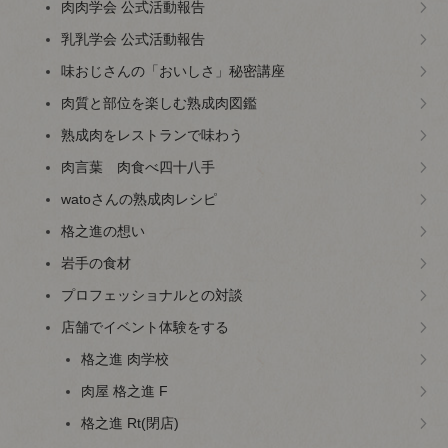
肉肉学会 公式活動報告
乳乳学会 公式活動報告
味おじさんの「おいしさ」秘密講座
肉質と部位を楽しむ熟成肉図鑑
熟成肉をレストランで味わう
肉言葉 肉食べ四十八手
watoさんの熟成肉レシピ
格之進の想い
岩手の食材
プロフェッショナルとの対談
店舗でイベント体験をする
格之進 肉学校
肉屋 格之進 F
格之進 Rt(閉店)