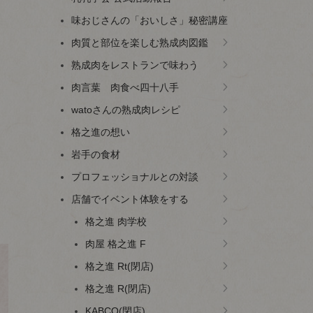
味おじさんの「おいしさ」秘密講座
肉質と部位を楽しむ熟成肉図鑑
熟成肉をレストランで味わう
肉言葉 肉食べ四十八手
watoさんの熟成肉レシピ
格之進の想い
岩手の食材
プロフェッショナルとの対談
店舗でイベント体験をする
格之進 肉学校
肉屋 格之進 F
格之進 Rt(閉店)
格之進 R(閉店)
KABCO(閉店)