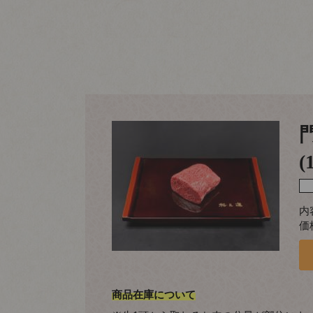
(
内
価
商品在庫について