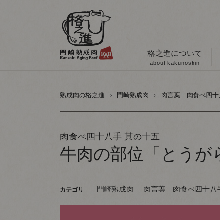
格之進について
about kakunoshin
熟成肉の格之進
門崎熟成肉
肉言葉 肉食べ四十
肉食べ四十八手 其の十五
牛肉の部位「とうが
門崎熟成肉
肉言葉 肉食べ四十八
カテゴリ