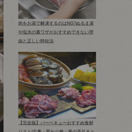
肉をお湯で解凍するのはNG?ぬるま湯
や塩水の裏ワザがおすすめできない理
由と正しい時短法
【完全版】バーベキューおすすめ食材
リスト!定番・変わり種・量の手引きと