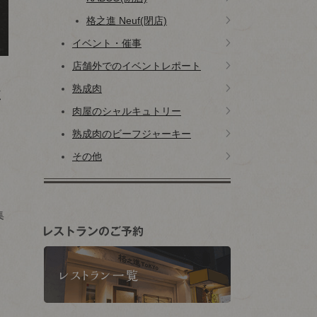
格之進 Neuf(閉店)
イベント・催事
店舗外でのイベントレポート
熟成肉
く
肉屋のシャルキュトリー
熟成肉のビーフジャーキー
その他
集