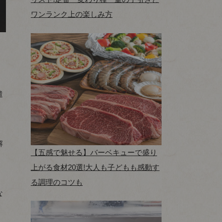
ワンランク上の楽しみ方
遣
解
【五感で魅せる】バーベキューで盛り
上がる食材20選!大人も子どもも感動す
る調理のコツも
な