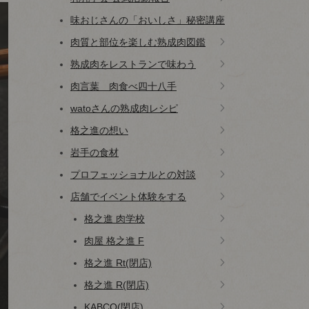
味おじさんの「おいしさ」秘密講座
肉質と部位を楽しむ熟成肉図鑑
熟成肉をレストランで味わう
肉言葉 肉食べ四十八手
watoさんの熟成肉レシピ
格之進の想い
岩手の食材
プロフェッショナルとの対談
店舗でイベント体験をする
格之進 肉学校
肉屋 格之進 F
格之進 Rt(閉店)
格之進 R(閉店)
KABCO(閉店)