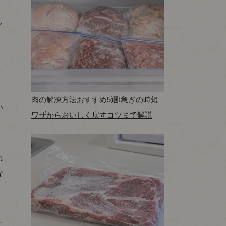
し
肉の解凍方法おすすめ5選!急ぎの時短
い
ワザからおいしく戻すコツまで解説
れ
な
た