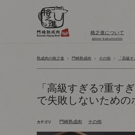
格之進について
about kakunoshin
熟成肉の格之進
門崎熟成肉
その他
「高級す
「高級すぎる?重す
で失敗しないための
門崎熟成肉
その他
カテゴリ