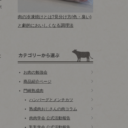
ポ
肉の冷凍焼けとは?見分け方(色・臭い)
と劇的においしくなる調理法
と
い
お肉の勉強会
商品紹介ページ
門崎熟成肉
ハンバーグとメンチカツ
熟成肉おじさんの肉コラム
肉肉学会 公式活動報告
乳乳学会 公式活動報告