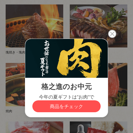
塊焼き・塊肉(部位別指定購入可)
ステーキ・骨付き肉
焼肉
すき焼き・しゃぶしゃぶ