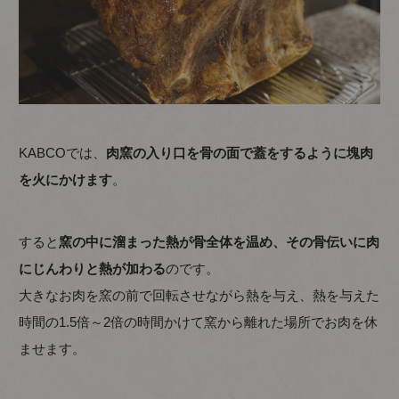
KABCOでは、
肉窯の入り口を骨の面で蓋をするように塊肉
を火にかけます
。
すると
窯の中に溜まった熱が骨全体を温め、その骨伝いに肉
にじんわりと熱が加わる
のです。
大きなお肉を窯の前で回転させながら熱を与え、熱を与えた
時間の1.5倍～2倍の時間かけて窯から離れた場所でお肉を休
ませます。