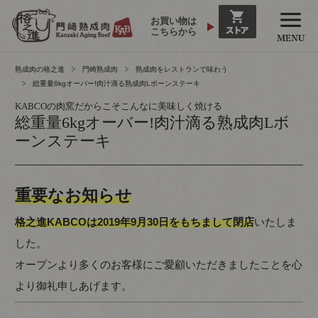
お買い物は
こちらから
熟成肉の格之進
門崎熟成肉
熟成肉をレストランで味わう
総重量6kgオーバー!肉汁滴る熟成肉Lボーンステーキ
KABCOの肉窯だからこそこんなに美味しく焼ける
総重量6kgオーバー!肉汁滴る熟成肉Lボ
ーンステーキ
重要なお知らせ
格之進KABCOは2019年9月30日をもちまして閉店
いたしま
した。
オープンより多くのお客様にご愛顧いただきましたことを心
より御礼申しあげます。