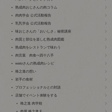
熟成肉おじさんの肉コラム
肉肉学会 公式活動報告
乳乳学会 公式活動報告
味おじさんの「おいしさ」秘密講座
肉質と部位を楽しむ熟成肉図鑑
熟成肉をレストランで味わう
肉言葉 肉食べ四十八手
watoさんの熟成肉レシピ
格之進の想い
岩手の食材
プロフェッショナルとの対談
店舗でイベント体験をする
格之進 肉学校
肉屋 格之進 F