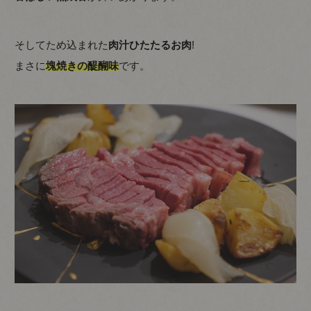
そしてため込まれた
肉汁ひたたるお肉
!
まさに
塊焼きの醍醐味
です。