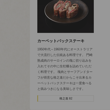
カーペットバックステーキ
1950年代～1960年代にオーストラリア
で大流行した伝統ある料理です。 門崎
熟成肉のサーロインの塊に切り込みを
入れてその中に生牡蠣を詰めていただ
く料理です。 塊肉とサーフアンドター
フが得意な格之進だからこそ出来るカ
ーペットバックステーキは一度食べる
と病みつきになる美味しさです。
格之進 82