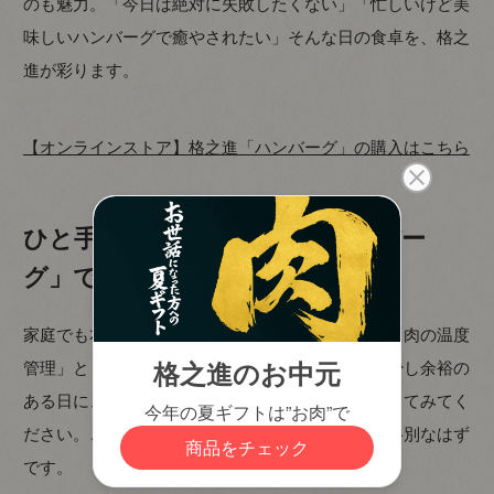
のも魅力。「今日は絶対に失敗したくない」「忙しいけど美
味しいハンバーグで癒やされたい」そんな日の食卓を、格之
進が彩ります。
【オンラインストア】格之進「ハンバーグ」の購入はこちら
ひと手間で劇的変化!「本格ハンバー
グ」で特別な食卓を楽しもう
家庭でも本格的なハンバーグに仕上げるコツは、「肉の温度
管理」と「丁寧な工程」です。まずは週末など、少し余裕の
ある日に、今回ご紹介した本格レシピにぜひ挑戦してみてく
ださい。ご自身で作った焼きたての味は、きっと格別なはず
です。