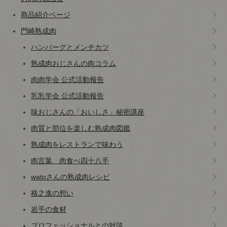
商品紹介ページ
門崎熟成肉
ハンバーグとメンチカツ
熟成肉おじさんの肉コラム
肉肉学会 公式活動報告
乳乳学会 公式活動報告
味おじさんの「おいしさ」秘密講座
肉質と部位を楽しむ熟成肉図鑑
熟成肉をレストランで味わう
肉言葉 肉食べ四十八手
watoさんの熟成肉レシピ
格之進の想い
岩手の食材
プロフェッショナルとの対談