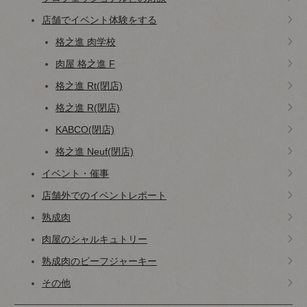
店舗でイベント体験をする
格之進 肉学校
肉屋 格之進 F
格之進 Rt(閉店)
格之進 R(閉店)
KABCO(閉店)
格之進 Neuf(閉店)
イベント・催事
店舗外でのイベントレポート
熟成肉
肉屋のシャルキュトリー
熟成肉のビーフジャーキー
その他