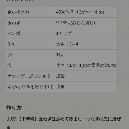
合い挽き肉
400g(牛7:豚3がおすすめ)
玉ねぎ
中1/2個(みじん切り)
パン粉
1カップ
牛乳
大さじ3～4
卵
1個
塩
小さじ1/2～1(肉の重量の約1%)
ナツメグ、黒コショウ
適量
氷水(ボウルを冷やす用)
適量
作り方
手順1【下準備】玉ねぎは炒めて冷まし、つなぎは先に混ぜ
る