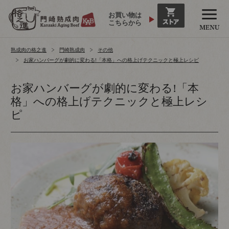
お買い物は
こちらから
熟成肉の格之進
門崎熟成肉
その他
お家ハンバーグが劇的に変わる!「本格」への格上げテクニックと極上レシピ
お家ハンバーグが劇的に変わる!「本
格」への格上げテクニックと極上レシ
ピ