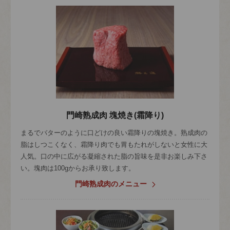
門崎熟成肉 塊焼き(霜降り)
まるでバターのように口どけの良い霜降りの塊焼き。熟成肉の
脂はしつこくなく、霜降り肉でも胃もたれがしないと女性に大
人気。口の中に広がる凝縮された脂の旨味を是非お楽しみ下さ
い。塊肉は100gからお承り致します。
門崎熟成肉のメニュー