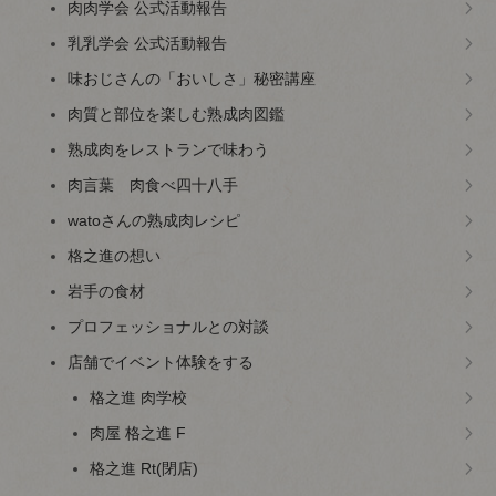
肉肉学会 公式活動報告
乳乳学会 公式活動報告
味おじさんの「おいしさ」秘密講座
肉質と部位を楽しむ熟成肉図鑑
熟成肉をレストランで味わう
肉言葉 肉食べ四十八手
watoさんの熟成肉レシピ
格之進の想い
岩手の食材
プロフェッショナルとの対談
店舗でイベント体験をする
格之進 肉学校
肉屋 格之進 F
格之進 Rt(閉店)