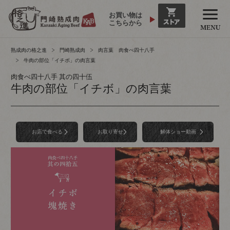
お買い物は
こちらから
熟成肉の格之進
門崎熟成肉
肉言葉 肉食べ四十八手
牛肉の部位「イチボ」の肉言葉
肉食べ四十八手 其の四十伍
牛肉の部位「イチボ」の肉言葉
お店で食べる
お取り寄せ
解体ショー動画