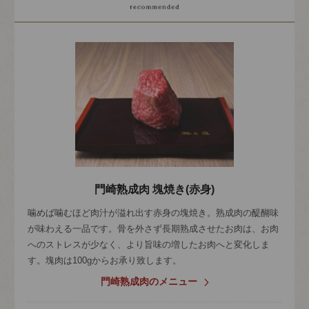
門崎熟成肉 塊焼き(赤身)
噛めば噛むほど肉汁が溢れ出す赤身の塊焼き。熟成肉の醍醐味
が味わえる一品です。骨を外さず長期熟成させたお肉は、お肉
へのストレスが少なく、より旨味の増したお肉へと変化しま
す。塊肉は100gからお承り致します。
門崎熟成肉のメニュー