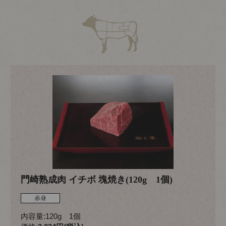
門崎熟成肉 イチボ 塊焼き(120g 1個)
内容量:120g 1個