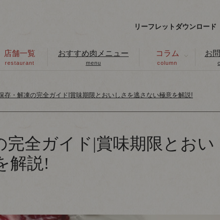
リーフレットダウンロード
店舗一覧
おすすめ肉メニュー
コラム
お
restaurant
menu
column
保存・解凍の完全ガイド|賞味期限とおいしさを逃さない極意を解説!
の完全ガイド|賞味期限とおい
を解説!