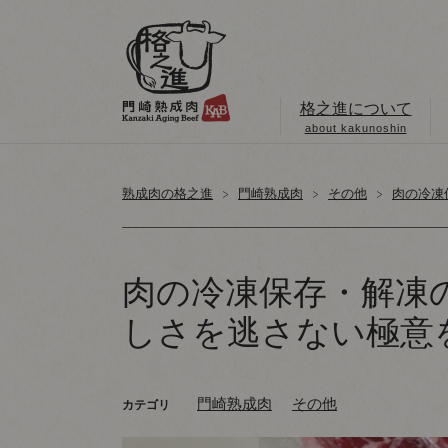
格之進について
about kakunoshin
熟成肉の格之進
門崎熟成肉
その他
肉の冷凍
肉の冷凍保存・解凍
しさを逃さない極意
門崎熟成肉
その他
カテゴリ