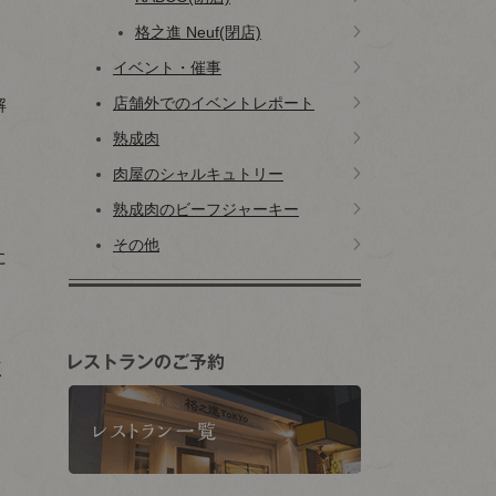
格之進 Neuf(閉店)
イベント・催事
店舗外でのイベントレポート
解
熟成肉
肉屋のシャルキュトリー
熟成肉のビーフジャーキー
その他
に
く