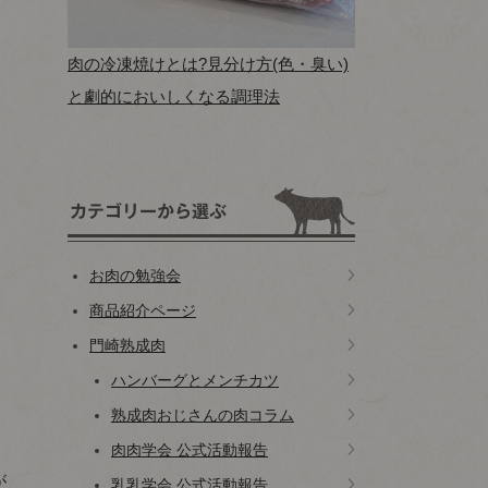
肉の冷凍焼けとは?見分け方(色・臭い)
と劇的においしくなる調理法
お肉の勉強会
商品紹介ページ
門崎熟成肉
ハンバーグとメンチカツ
熟成肉おじさんの肉コラム
肉肉学会 公式活動報告
が
乳乳学会 公式活動報告