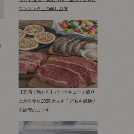
ワンランク上の楽しみ方
た
【五感で魅せる】バーベキューで盛り
上がる食材20選!大人も子どもも感動す
る調理のコツも