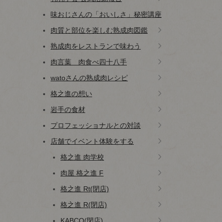
味おじさんの「おいしさ」秘密講座
肉質と部位を楽しむ熟成肉図鑑
熟成肉をレストランで味わう
肉言葉 肉食べ四十八手
watoさんの熟成肉レシピ
格之進の想い
岩手の食材
プロフェッショナルとの対談
店舗でイベント体験をする
格之進 肉学校
肉屋 格之進 F
格之進 Rt(閉店)
格之進 R(閉店)
KABCO(閉店)