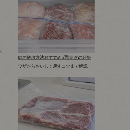
、
い
肉の解凍方法おすすめ5選!急ぎの時短
ワザからおいしく戻すコツまで解説
く