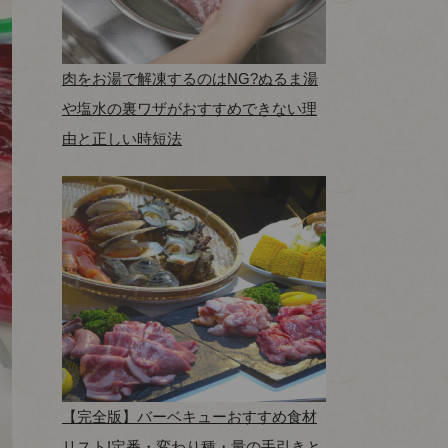
肉をお湯で解凍するのはNG?ぬるま湯
や塩水の裏ワザがおすすめできない理
由と正しい時短法
【完全版】バーベキューおすすめ食材
リスト!定番・変わり種・量の手引きと