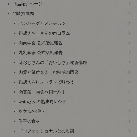
商品紹介ページ
門崎熟成肉
ハンバーグとメンチカツ
熟成肉おじさんの肉コラム
肉肉学会 公式活動報告
乳乳学会 公式活動報告
味おじさんの「おいしさ」秘密講座
肉質と部位を楽しむ熟成肉図鑑
熟成肉をレストランで味わう
肉言葉 肉食べ四十八手
watoさんの熟成肉レシピ
格之進の想い
岩手の食材
プロフェッショナルとの対談