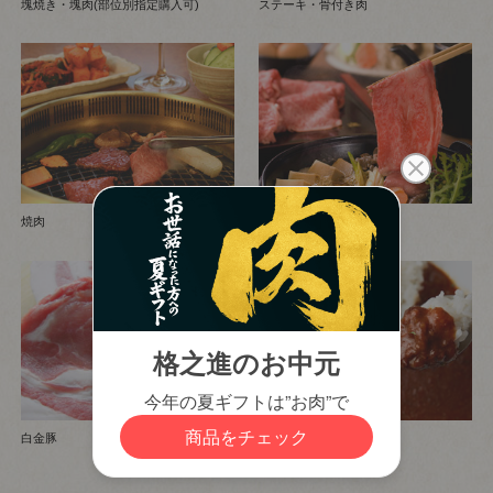
塊焼き・塊肉(部位別指定購入可)
ステーキ・骨付き肉
焼肉
すき焼き・しゃぶしゃぶ
白金豚
その他