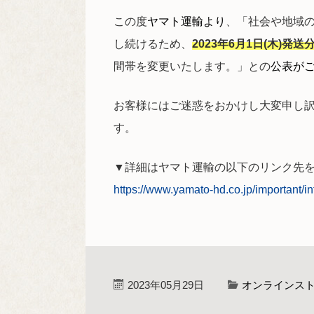
この度
ヤマト運輸より
、「社会や地域
し続けるため、
2023年6月1日(木)発送
間帯を変更いたします。」との
公表が
お客様にはご迷惑をおかけし大変申し
す。
▼詳細はヤマト運輸の以下のリンク先
https://www.yamato-hd.co.jp/important/
2023年05月29日
オンラインス