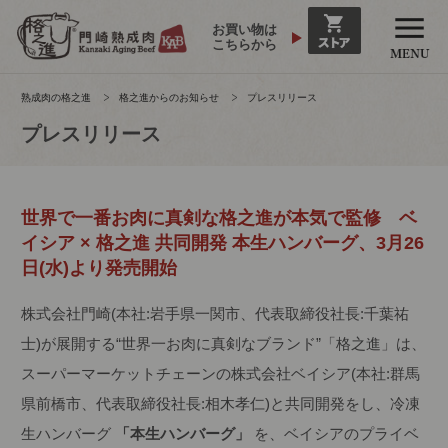
お買い物は
こちらから
熟成肉の格之進
格之進からのお知らせ
プレスリリース
プレスリリース
世界で一番お肉に真剣な格之進が本気で監修 ベ
イシア × 格之進 共同開発 本生ハンバーグ、3月26
日(水)より発売開始
株式会社門崎(本社:岩手県一関市、代表取締役社長:千葉祐
士)が展開する“世界一お肉に真剣なブランド”「格之進」は、
スーパーマーケットチェーンの株式会社ベイシア(本社:群馬
県前橋市、代表取締役社長:相木孝仁)と共同開発をし、冷凍
生ハンバーグ
「本生ハンバーグ」
を、ベイシアのプライベ