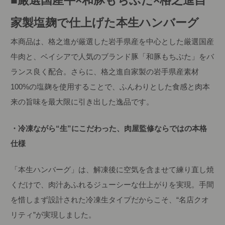
■厳選国産牛×和豚もちぶた×格之進自
家製塩麹で仕上げた本生ハンバーグ
本商品は、格之進が厳選した岩手県産を中心とした厳選国産
牛肉と、ベイシアで人気のブランド豚「和豚もちぶた」をバ
ランス良く配合。さらに、格之進自家製の岩手県産素材
100%の塩麹を使用することで、ふんわりとした食感と肉本
来の旨味を最大限に引き出した逸品です。
・冷凍ながら“生”にこだわった、肉屋監修ならではの本格
仕様
「本生ハンバーグ」は、解凍後に空気を含ませて練り直し焼
くだけで、肉汁あふれるジューシーな仕上がりを実現。手間
を惜しまず設計された冷凍生タイプだからこそ、“名店クオ
リティ”が実現しました。