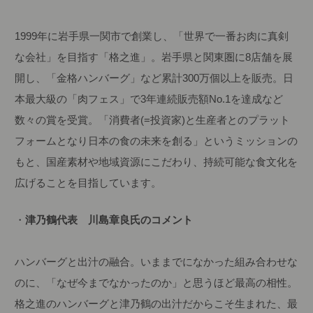
1999年に岩手県一関市で創業し、「世界で一番お肉に真剣
な会社」を目指す「格之進」。岩手県と関東圏に8店舗を展
開し、「金格ハンバーグ」など累計300万個以上を販売。日
本最大級の「肉フェス」で3年連続販売額No.1を達成など
数々の賞を受賞。「消費者(=投資家)と生産者とのプラット
フォームとなり日本の食の未来を創る」というミッションの
もと、国産素材や地域資源にこだわり、持続可能な食文化を
広げることを目指しています。
・
津乃鶴代表 川島章良氏のコメント
ハンバーグと出汁の融合。いままでになかった組み合わせな
のに、「なぜ今までなかったのか」と思うほど最高の相性。
格之進のハンバーグと津乃鶴の出汁だからこそ生まれた、最