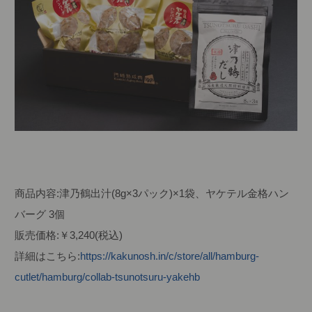
商品内容:津乃鶴出汁(8g×3パック)×1袋、ヤケテル金格ハン
バーグ 3個
販売価格:￥3,240(税込)
詳細はこちら:
https://kakunosh.in/c/store/all/hamburg-
cutlet/hamburg/collab-tsunotsuru-yakehb