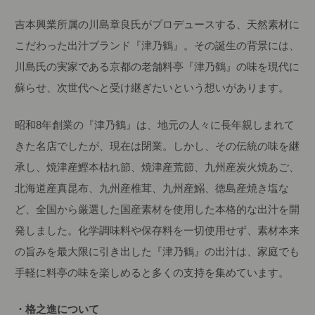
吉本興業所属の川島章良氏がプロデュースする、天然素材に
こだわった出汁ブランド『津乃鶴』。その誕生の背景には、
川島氏の実家である京都の老舗料亭『津乃鶴』の味を現代に
蘇らせ、次世代へと受け継ぎたいという想いがあります。
昭和8年創業の『津乃鶴』は、地元の人々に長年親しまれて
きた名店でしたが、現在は閉業。しかし、その伝統の味を継
承し、焼津産鰹本枯れ節、焼津産荒節、九州産炭火焼あご、
北海道産真昆布、九州産椎茸、九州産鰯、徳島産焼き塩な
ど、全国から厳選した国産素材を使用した本格的な出汁を開
発しました。化学調味料や保存料を一切使用せず、素材本来
の旨みを最大限に引き出した『津乃鶴』の出汁は、家庭でも
手軽に料亭の味を楽しめると多くの支持を集めています。
・格之進について