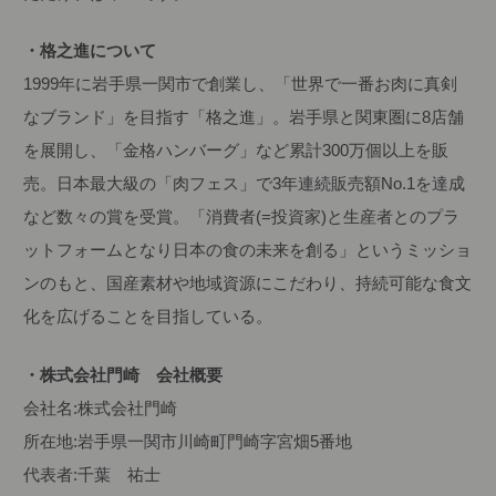
・格之進について
1999年に岩手県一関市で創業し、「世界で一番お肉に真剣
なブランド」を目指す「格之進」。岩手県と関東圏に8店舗
を展開し、「金格ハンバーグ」など累計300万個以上を販
売。日本最大級の「肉フェス」で3年連続販売額No.1を達成
など数々の賞を受賞。「消費者(=投資家)と生産者とのプラ
ットフォームとなり日本の食の未来を創る」というミッショ
ンのもと、国産素材や地域資源にこだわり、持続可能な食文
化を広げることを目指している。
・株式会社門崎 会社概要
会社名:株式会社門崎
所在地:岩手県一関市川崎町門崎字宮畑5番地
代表者:千葉 祐士