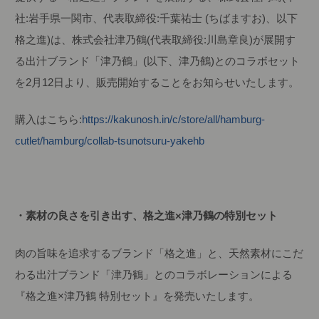
社:岩手県一関市、代表取締役:千葉祐士 (ちばますお)、以下
格之進)は、株式会社津乃鶴(代表取締役:川島章良)が展開す
る出汁ブランド「津乃鶴」(以下、津乃鶴)とのコラボセット
を2月12日より、販売開始することをお知らせいたします。
購入はこちら:
https://kakunosh.in/c/store/all/hamburg-
cutlet/hamburg/collab-tsunotsuru-yakehb
・素材の良さを引き出す、格之進×津乃鶴の特別セット
肉の旨味を追求するブランド「格之進」と、天然素材にこだ
わる出汁ブランド「津乃鶴」とのコラボレーションによる
『格之進×津乃鶴 特別セット』を発売いたします。