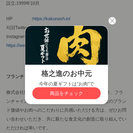
設立:1999年10月
HP :
https://kakunosh.in/
X(旧Twitter):
https://x.com/kakunofficial
Instagram :?
https://www.instagram.com/kakunoshin_kanzaki
フランチャイズ加盟店募集について
株式会社門崎/格之進では、さらなる事業拡大に向け、フラ
ンチャイズ加盟店の募集を開始しております。弊社のブラン
ド価値やお肉へのこだわりに共感いただける方は、ぜひお問
い合わせいただき、共に新たな食文化の創造に取り組んでい
ただければ幸いです。