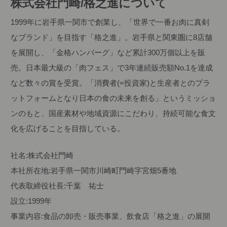
株式会社門崎/格之進について
1999年に岩手県一関市で創業し、「世界で一番お肉に真剣
なブランド」を目指す「格之進」。岩手県と関東圏に8店舗
を展開し、「金格ハンバーグ」など累計300万個以上を販
売。日本最大級の「肉フェス」で3年連続販売額No.1を達成
など数々の賞を受賞。「消費者(=投資家)と生産者とのプラ
ットフォームとなり日本の食の未来を創る」というミッショ
ンのもと、国産素材や地域資源にこだわり、持続可能な食文
化を広げることを目指している。
社名:株式会社門崎
本社所在地:岩手県一関市川崎町門崎字宮畑5番地
代表取締役社長:千葉 祐士
設立:1999年
事業内容:食品の卸売・販売事業、飲食店「格之進」の展開