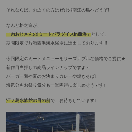
それならば、お近くの方はぜひ湘南江の島へどうぞ!
なんと格之進が、
「肉おじさんの!ミートパラダイスin西浜」
として、
期間限定で片瀬西浜海水浴場に進出しております!!!
今回限定のミートメニューをリーズナブルな価格でご提供★
新作目白押しの商品ラインナップですよ～
バーガー類や夏のお決まりカレーや焼きそば!
海気分もお祭り気分も一挙両得に楽しめそうです♪
江ノ島水族館の目の前
で、お待ちしています!