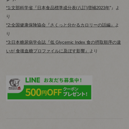
*1:文部科学省『日本食品標準成分表(八訂)増補2023年
”』よ
り
*2:全国健康保険協会『さくっと分かるカロリーの話編』
よ
り
*3:日本糖尿病学会誌『低 Glycemic Index 食の摂取順序の違
いが 食後血糖プロファイルに及ぼす影響』
より