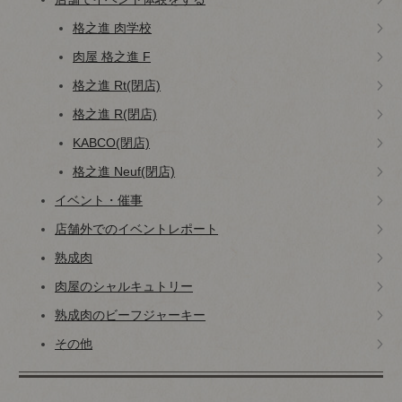
格之進 肉学校
肉屋 格之進 F
格之進 Rt(閉店)
格之進 R(閉店)
KABCO(閉店)
格之進 Neuf(閉店)
イベント・催事
店舗外でのイベントレポート
熟成肉
肉屋のシャルキュトリー
熟成肉のビーフジャーキー
その他