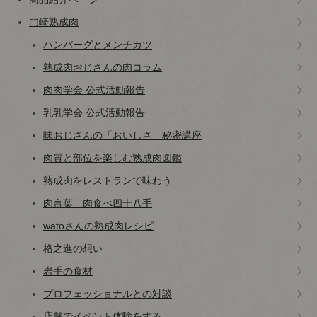
門崎熟成肉
ハンバーグとメンチカツ
熟成肉おじさんの肉コラム
肉肉学会 公式活動報告
乳乳学会 公式活動報告
味おじさんの「おいしさ」秘密講座
肉質と部位を楽しむ熟成肉図鑑
熟成肉をレストランで味わう
肉言葉 肉食べ四十八手
watoさんの熟成肉レシピ
格之進の想い
岩手の食材
プロフェッショナルとの対談
店舗でイベント体験をする