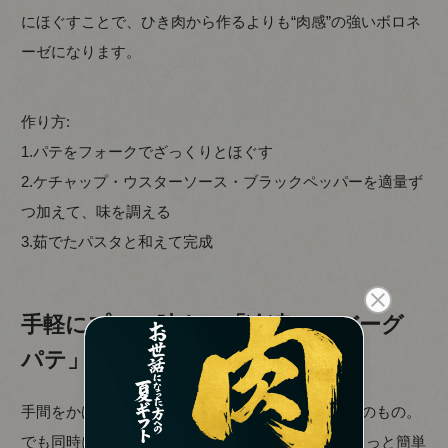
にほぐすことで、ひき肉から作るよりも“肉感”の強いボロネ
ーゼになります。
作り方:
1.パテをフォークでざっくりとほぐす
2.ケチャップ・ウスターソース・ブラックペッパーを適量ず
つ加えて、味を調える
3.茹でたパスタと和えて完成
手軽にプロの味を。「冷凍ハンバーグ
パテ」という選択肢
手間をかけて作る本格パテは、まさに“ごちそう”そのもの。
でも同時に、「忙しい日はここまでできない」「もっと簡単