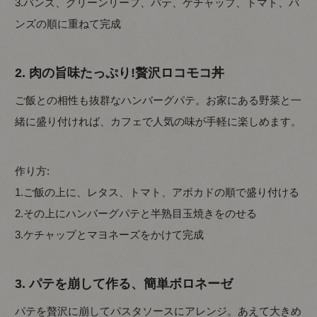
3.バンズ、グリーンリーフ、パテ、ケチャップ、トマト、バ
ンズの順に重ねて完成
2. 肉の旨味たっぷり!贅沢ロコモコ丼
ご飯との相性も抜群なハンバーグパテ。お家にある野菜と一
緒に盛り付ければ、カフェで人気の味が手軽に楽しめます。
作り方:
1.ご飯の上に、レタス、トマト、アボカドの順で盛り付ける
2.その上にハンバーグパテと半熟目玉焼きをのせる
3.ケチャップとマヨネーズをかけて完成
3. パテを崩して作る、簡単ボロネーゼ
パテを贅沢に崩してパスタソースにアレンジ。あえて大きめ