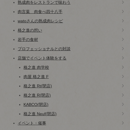
熟成肉をレストランで味わう
肉言葉 肉食べ四十八手
watoさんの熟成肉レシピ
格之進の想い
岩手の食材
プロフェッショナルとの対談
店舗でイベント体験をする
格之進 肉学校
肉屋 格之進 F
格之進 Rt(閉店)
格之進 R(閉店)
KABCO(閉店)
格之進 Neuf(閉店)
イベント・催事