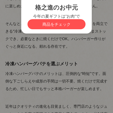
に楽しめたら……」と感じた方もいるかもしれません。
そんなときに頼りになるのが、手軽さとクオリティを両立で
きる“冷凍ハンバーグパテ”。プロの味わいをそのままストッ
クでき、必要なときに焼くだけでOK。ハンバーガー作りが
ぐっと身近になる、頼れる存在です。
冷凍ハンバーグパテを選ぶメリット
冷凍ハンバーグパテのメリットは、圧倒的な“時短”です。面
倒な下ごしらえや成形の手間は一切不要。焼くだけで完成す
るため、忙しい日でもサッと本格バーガーが楽しめます。
近年はクオリティの進化も目覚ましく、専門店のようなジュ