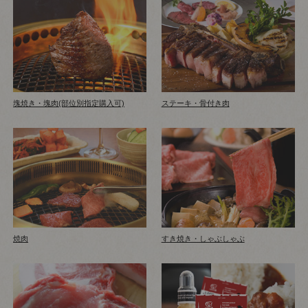
塊焼き・塊肉(部位別指定購入可)
ステーキ・骨付き肉
焼肉
すき焼き・しゃぶしゃぶ