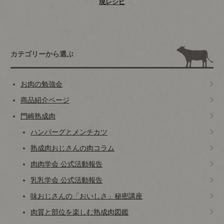
現レシピ
カテゴリーから選ぶ
お肉の勉強会
商品紹介ページ
門崎熟成肉
ハンバーグとメンチカツ
熟成肉おじさんの肉コラム
肉肉学会 公式活動報告
乳乳学会 公式活動報告
味おじさんの「おいしさ」秘密講座
肉質と部位を楽しむ熟成肉図鑑