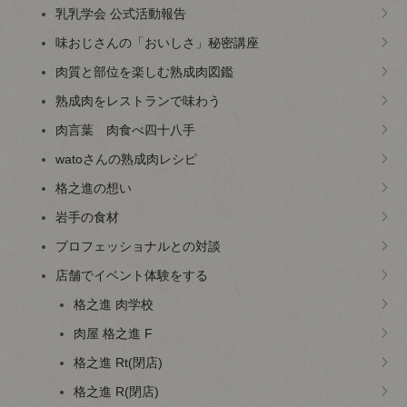
乳乳学会 公式活動報告
味おじさんの「おいしさ」秘密講座
肉質と部位を楽しむ熟成肉図鑑
熟成肉をレストランで味わう
肉言葉 肉食べ四十八手
watoさんの熟成肉レシピ
格之進の想い
岩手の食材
プロフェッショナルとの対談
店舗でイベント体験をする
格之進 肉学校
肉屋 格之進 F
格之進 Rt(閉店)
格之進 R(閉店)