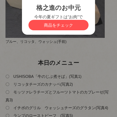
ブルー、リコッタ、ウォッシュ(手前)
本日のメニュー
〇 USHISOBA「牛のじぶ煮そば」(写真1)
〇 リコッタチーズのカナッペ(写真2)
〇 モッツァレラチーズとフルーツトマトのカプレーゼ(写
真3)
〇 イチボのグリル ウォッシュチーズのグラタン(写真4)
〇 ランプのローストビーフ (写真5)