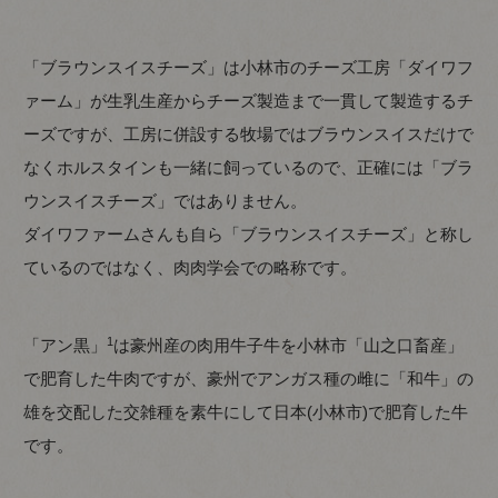
「ブラウンスイスチーズ」は小林市のチーズ工房「ダイワフ
ァーム」が生乳生産からチーズ製造まで一貫して製造するチ
ーズですが、工房に併設する牧場ではブラウンスイスだけで
なくホルスタインも一緒に飼っているので、正確には「ブラ
ウンスイスチーズ」ではありません。
ダイワファームさんも自ら「ブラウンスイスチーズ」と称し
ているのではなく、肉肉学会での略称です。
1
「アン黒」
は豪州産の肉用牛子牛を小林市「山之口畜産」
で肥育した牛肉ですが、豪州でアンガス種の雌に「和牛」の
雄を交配した交雑種を素牛にして日本(小林市)で肥育した牛
です。