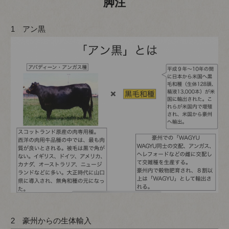
脚注
1 アン黒
2 豪州からの生体輸入