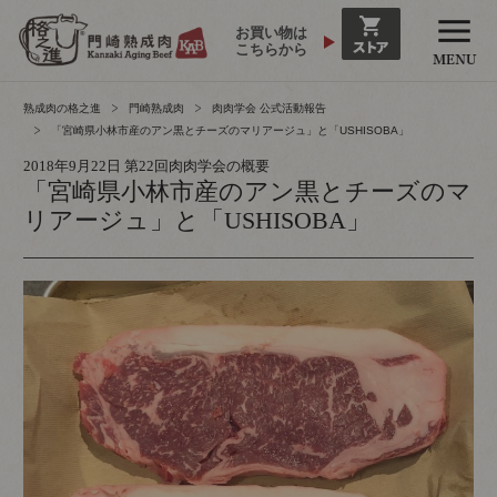
お買い物は
こちらから
熟成肉の格之進
門崎熟成肉
肉肉学会 公式活動報告
「宮崎県小林市産のアン黒とチーズのマリアージュ」と「USHISOBA」
2018年9月22日 第22回肉肉学会の概要
「宮崎県小林市産のアン黒とチーズのマ
リアージュ」と「USHISOBA」