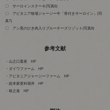
〇 サーロインステーキ(写真6)
〇 アビタニア牧場ジャージー牛「骨付きサーロイン」(写
真7)
〇 アン黒のひき肉入りブルーチーズリゾット(写真8)
参考文献
・山之口畜産 HP
・ダイワファーム HP
・アビタニアジャージーファーム HP
・総本家更科堀井 HP
・格之進 HP