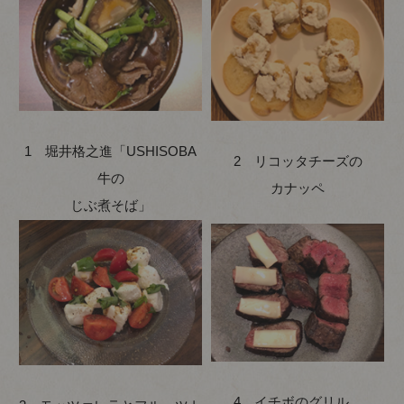
1 堀井格之進「USHISOBA
2 リコッタチーズの
牛の
カナッペ
じぶ煮そば」
4 イチボのグリル、