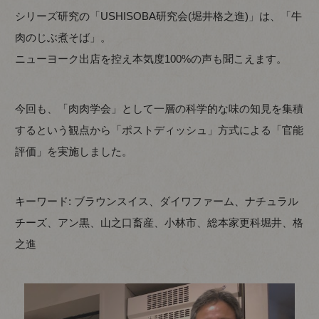
シリーズ研究の「USHISOBA研究会(堀井格之進)」は、「牛
肉のじぶ煮そば」。
ニューヨーク出店を控え本気度100%の声も聞こえます。
今回も、「肉肉学会」として一層の科学的な味の知見を集積
するという観点から「ポストディッシュ」方式による「官能
評価」を実施しました。
キーワード
: ブラウンスイス、ダイワファーム、ナチュラル
チーズ、アン黒、山之口畜産、小林市、総本家更科堀井、格
之進