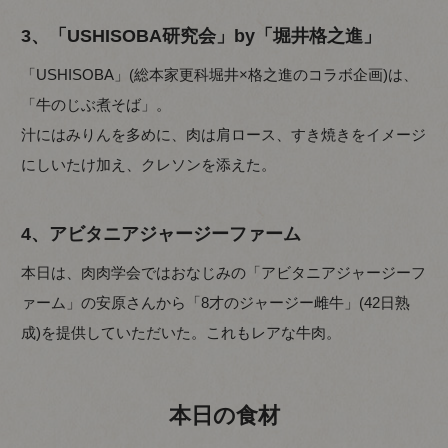
3、「USHISOBA研究会」by「堀井格之進」
「USHISOBA」(総本家更科堀井×格之進のコラボ企画)は、
「牛のじぶ煮そば」。
汁にはみりんを多めに、肉は肩ロース、すき焼きをイメージ
にしいたけ加え、クレソンを添えた。
4、アビタニアジャージーファーム
本日は、肉肉学会ではおなじみの「アビタニアジャージーフ
ァーム」の安原さんから「8才のジャージー雌牛」(42日熟
成)を提供していただいた。これもレアな牛肉。
本日の食材