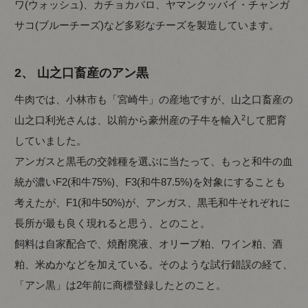
ワ(ウォッシュ)、カチョカバロ、ヤマンクッバイ・チャンガ
サコ(ブルーチーズ)など多彩なチーズを製造しています。
2、 山之口畜産のアン黒
牛肉では、小林市も「宮崎牛」の産地ですが、山之口畜産の
2
山之口利光さんは、以前から豪州産の子牛を輸入
して肥育
していました。
アンガスと黒毛の交雑種を選ぶに当たって、もっと和牛の血
統が濃いF2(和牛75%)、F3(和牛87.5%)を対象にすることも
考えたが、F1(和牛50%)が、アンガス、黒毛和牛それぞれに
長所が最も良く現れると思う、とのこと。
飼料は自家配合で、焼酎廃液、オリーブ粕、ワイン粕、酒
粕、米ぬかなどを加えている。そのような試行錯誤の経て、
「アン黒」は2年前に商標登録したとのこと。