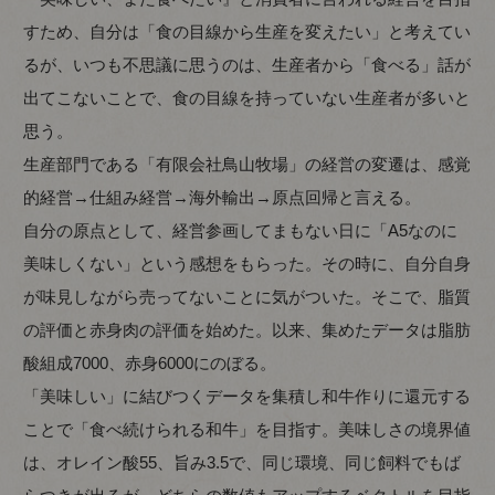
すため、自分は「食の目線から生産を変えたい」と考えてい
るが、いつも不思議に思うのは、生産者から「食べる」話が
出てこないことで、食の目線を持っていない生産者が多いと
思う。
生産部門である「有限会社鳥山牧場」の経営の変遷は、感覚
的経営→仕組み経営→海外輸出→原点回帰と言える。
自分の原点として、経営参画してまもない日に「A5なのに
美味しくない」という感想をもらった。その時に、自分自身
が味見しながら売ってないことに気がついた。そこで、脂質
の評価と赤身肉の評価を始めた。以来、集めたデータは脂肪
酸組成7000、赤身6000にのぼる。
「美味しい」に結びつくデータを集積し和牛作りに還元する
ことで「食べ続けられる和牛」を目指す。美味しさの境界値
は、オレイン酸55、旨み3.5で、同じ環境、同じ飼料でもば