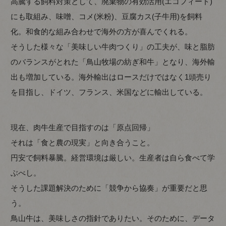
高騰する飼料対策として、廃棄物の有効活用(エコフィード)
にも取組み、味噌、コメ(米粉)、豆腐カス(子牛用)を飼料
化。和食的な組み合わせで海外の方が喜んでくれる。
そうした様々な「美味しい牛肉つくり」の工夫が、味と脂肪
のバランスがとれた「鳥山牧場の紡ぎ和牛」となり、海外輸
出も増加している。海外輸出はロースだけではなく1頭売り
を目指し、ドイツ、フランス、米国などに輸出している。
現在、肉牛生産で目指すのは「原点回帰」
それは「食と農の現実」と向き合うこと。
円安で飼料暴騰。経営環境は厳しい。生産者は自ら食べて学
ぶべし。
そうした課題解決のために「競争から協奏」が重要だと思
う。
鳥山牛は、美味しさの指針でありたい。そのために、データ