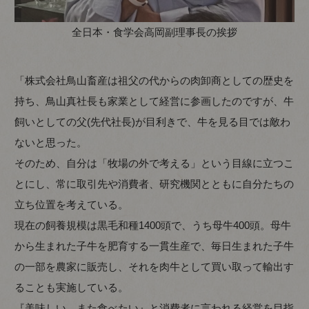
全日本・食学会高岡副理事長の挨拶
「株式会社鳥山畜産は祖父の代からの肉卸商としての歴史を
持ち、鳥山真社長も家業として経営に参画したのですが、牛
飼いとしての父(先代社長)が目利きで、牛を見る目では敵わ
ないと思った。
そのため、自分は「牧場の外で考える」という目線に立つこ
とにし、常に取引先や消費者、研究機関とともに自分たちの
立ち位置を考えている。
現在の飼養規模は黒毛和種1400頭で、うち母牛400頭。母牛
から生まれた子牛を肥育する一貫生産で、毎日生まれた子牛
の一部を農家に販売し、それを肉牛として買い取って輸出す
ることも実施している。
『美味しい、また食べたい』と消費者に言われる経営を目指