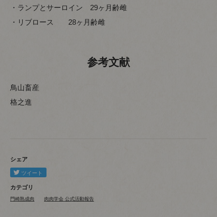
・ランプとサーロイン 29ヶ月齢雌
・リブロース 28ヶ月齢雌
参考文献
鳥山畜産
格之進
シェア
カテゴリ
門崎熟成肉
肉肉学会 公式活動報告