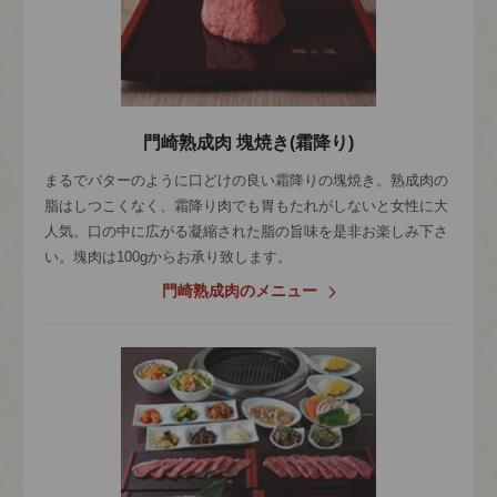
門崎熟成肉 塊焼き(霜降り)
まるでバターのように口どけの良い霜降りの塊焼き。熟成肉の
脂はしつこくなく、霜降り肉でも胃もたれがしないと女性に大
人気。口の中に広がる凝縮された脂の旨味を是非お楽しみ下さ
い。塊肉は100gからお承り致します。
門崎熟成肉のメニュー