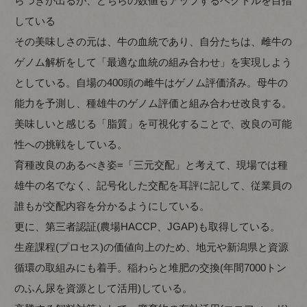
らつきが出るが、どちらの数値もアップするベクトルを目指
している
その美味しさの元は、牛の血統であり、自分たちは、雌牛の
ゲノム解析をして「最適な血統の組み合わせ」を実現しよう
としている。自場の400頭の雌牛はゲノム評価済み。母牛の
能力を予測し、種雄牛のゲノム評価と組み合わせ改良する。
美味しいと感じる「脂質」を可視化することで、改良の可能
性への挑戦をしている。
育種改良のあるべき姿=「三元交配」と考えて、現場では種
雄牛の名でなく、記号化した交配を耳評に記して、従業員の
誰もが交配内容を分かるようにしている。
更に、第三者認証(農場HACCP、JGAP)も取得している。
生産課程(プロセス)の価値向上のため、地元や新潟県と資源
循環の取組みにも着手。稲わらと堆肥の交換(年間7000トン
のふん尿を資源として活用)している。