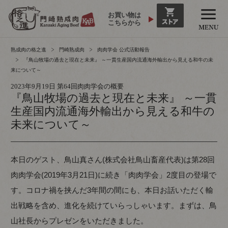
お買い物は
こちらから
熟成肉の格之進
門崎熟成肉
肉肉学会 公式活動報告
『鳥山牧場の過去と現在と未来』 ～一貫生産国内流通海外輸出から見える和牛の未
来について～
2023年9月19日 第64回肉肉学会の概要
『鳥山牧場の過去と現在と未来』 ～一貫
生産国内流通海外輸出から見える和牛の
未来について～
本日のゲスト、鳥山真さん(株式会社鳥山畜産代表)は第28回
肉肉学会(2019年3月21日)に続き「肉肉学会」2度目の登場で
す。コロナ禍を挟んだ3年間の間にも、本日お話いただく輸
出戦略を含め、進化を続けていらっしゃいます。まずは、鳥
山社長からプレゼンをいただきました。