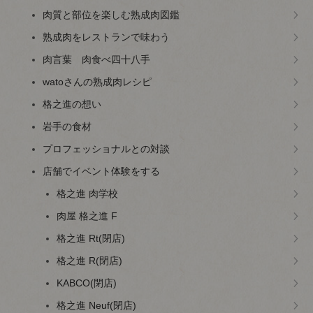
肉質と部位を楽しむ熟成肉図鑑
熟成肉をレストランで味わう
肉言葉 肉食べ四十八手
watoさんの熟成肉レシピ
格之進の想い
岩手の食材
プロフェッショナルとの対談
店舗でイベント体験をする
格之進 肉学校
肉屋 格之進 F
格之進 Rt(閉店)
格之進 R(閉店)
KABCO(閉店)
格之進 Neuf(閉店)