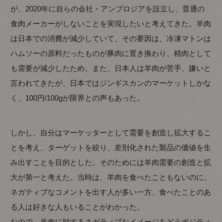
が、2020年に自らの会社・アンブロジアを設立し、普通の
食肉メーカーがしないことを実現したいと考えてきた。羊肉
は日本での消費が減少していて、その要因は、冷凍マトンは
ハムソーの原料だったものが豚肉に置き換わり、精肉として
も需要が減少したため。また、日本人は羊肉が苦手、嫌いと
言われてきたが、日本ではジンギスカンのマーケットしかな
く、100円/100gが限界との声もあった。
しかし、自分はマーケッターとして需要を創造し拡大するこ
とを考え、ターゲットを絞り、差別化された製品の価値を生
み出すことを目的とした。そのためには羊肉需要の創造と拡
大が第一と考えた。当時は、羊肉を食べたこともないのに、
ネガティブなコメントを出す人が多い一方、食べたことのあ
る人は好きな人もいることがわかった。
なので、羊肉に対するネガティブなイメージをどうポジティ