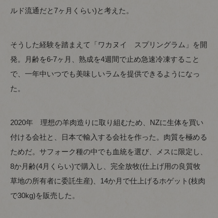
ルド流通だと7ヶ月くらい)と考えた。
そうした経験を踏まえて「ワカヌイ スプリングラム」を開
発。月齢を6-7ヶ月、熟成を4週間で止め急速冷凍すること
で、一年中いつでも美味しいラムを提供できるようになっ
た。
2020年 理想の羊肉造りに取り組むため、NZに生体を買い
付ける会社と、日本で輸入する会社を作った。肉質を極める
ためだ。サフォーク種の中でも血統を選び、メスに限定し、
8か月齢(4月くらい)で購入し、完全放牧(仕上げ用の良質牧
草地の所有者に委託生産)、14か月で仕上げるホゲット(枝肉
で30kg)を販売した。