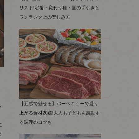
リスト!定番・変わり種・量の手引きと
ワンランク上の楽しみ方
【五感で魅せる】バーベキューで盛り
ヶ
上がる食材20選!大人も子どもも感動す
る調理のコツも
に
田