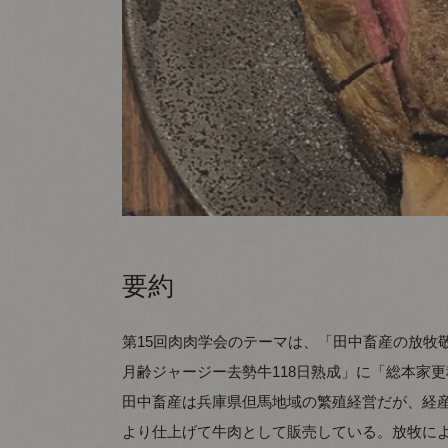
要約
第15回肉肉学会のテーマは、「田中畜産の放牧
月齢ジャージー去勢牛118日熟成」に「総本家
田中畜産は兵庫県但馬地域の繁殖経営だが、経産
より仕上げて牛肉として販売している。放牧に