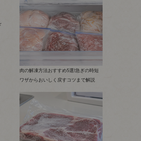
、
を
を
。
肉の解凍方法おすすめ5選!急ぎの時短
ワザからおいしく戻すコツまで解説