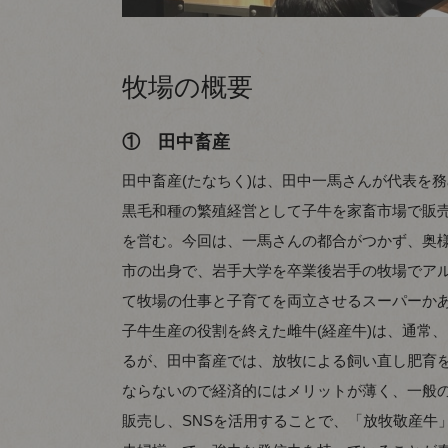
牧場の概要
① 田中畜産
田中畜産(たなちく)は、田中一馬さんが代表を
黒毛和種の繁殖経営として子牛を家畜市場で販売
を営む。今回は、一馬さんの都合がつかず、奥
市の出身で、岩手大学を卒業後岩手の牧場でア
て牧場の仕事と子育てを両立させるスーパーか
子牛生産の役割を終えた雌牛(経産牛)は、通常
るが、田中畜産では、放牧による飼い直し肥育
ならないので経済的にはメリットが薄く、一般
販売し、SNSを活用することで、「放牧敬産牛