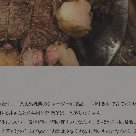
敬産牛」「八丈島乳業のジャージー乳製品」「和牛飼料で育てた28
更科堀井さんとの共同研究:肉そば」と盛りだくさん。
牛について、穀物飼料で飼い直すのではなく、6～8か月間の放牧
よる草だけの仕上げなので肉量は少なく肉質も固いものとなるが、