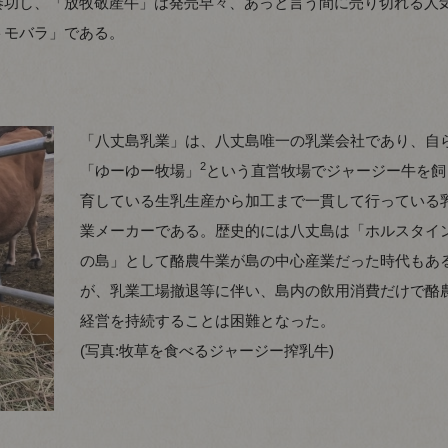
奏功し、「放牧敬産牛」は発売早々、あっと言う間に売り切れる人
トモバラ」である。
「八丈島乳業」は、八丈島唯一の乳業会社であり、自
2
「ゆーゆー牧場」
という直営牧場でジャージー牛を飼
育している生乳生産から加工まで一貫して行っている
業メーカーである。歴史的には八丈島は「ホルスタイ
の島」として酪農牛業が島の中心産業だった時代もあ
が、乳業工場撤退等に伴い、島内の飲用消費だけで酪
経営を持続することは困難となった。
(写真:牧草を食べるジャージー搾乳牛)