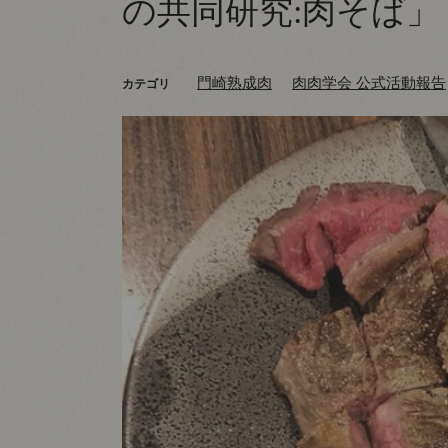
の共同研究:肉そば」
門崎熟成肉
肉肉学会 公式活動報告
カテゴリ