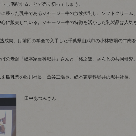
ットし宅配することで売り切ってしまう。
かに残った乳牛であるジャージー牛の放牧搾乳し、ソフトクリーム
中心に販売している。ジャージー牛の特徴を活かした乳製品は人気
8日熟成肉」は前回の学会で入手した千葉県山武市の小林牧場の牛肉
そばの老舗「総本家更科堀井」さんと「格之進」さんとの共同研究
八丈島乳業の歌川社長、魚谷工場長、総本家更科堀井の堀井社長。
田中あつみさん