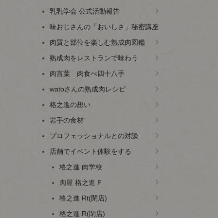
乳乳学会 公式活動報告
味おじさんの「おいしさ」秘密講座
肉質と部位を楽しむ熟成肉図鑑
熟成肉をレストランで味わう
肉言葉 肉食べ四十八手
watoさんの熟成肉レシピ
格之進の想い
岩手の食材
プロフェッショナルとの対談
店舗でイベント体験をする
格之進 肉学校
肉屋 格之進 F
格之進 Rt(閉店)
格之進 R(閉店)