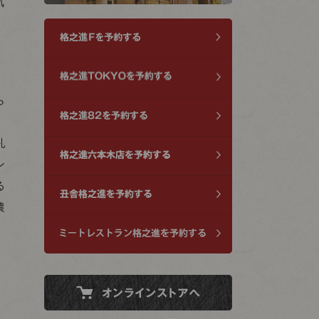
気
ら
乳
ン
る
農