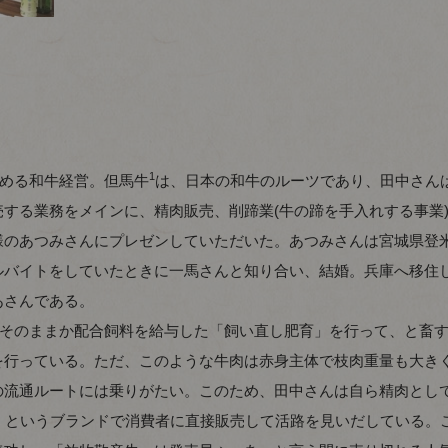
1
務める和牛経営。但馬牛
は、日本の和牛のルーツであり、田中さん
する業務をメインに、精肉販売、削蹄業(牛の蹄を手入れする事業
様のあつみさんにプレゼンしていただいた。あつみさんは宮城県登
ルバイトをしていたときに一馬さんと知り合い、結婚。兵庫へ移住
あさんである。
、そのままか配合飼料を給与した「飼い直し肥育」を行って、と畜
を行っている。ただ、このような牛肉は赤身主体で枝肉重量も大き
の流通ルートには乗りがたい。このため、田中さんは自ら精肉とし
」というブランドで消費者に直接販売して活路を見いだしている。