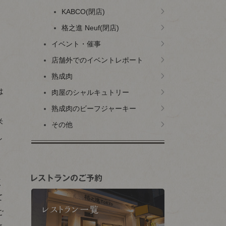
KABCO(閉店)
格之進 Neuf(閉店)
イベント・催事
店舗外でのイベントレポート
熟成肉
は
肉屋のシャルキュトリー
)
熟成肉のビーフジャーキー
米
その他
し
す
く
て
ご