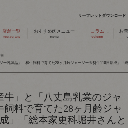
リーフレットダウンロード
店舗一覧
おすすめ肉メニュー
コラム
お
restaurant
menu
column
報告
ー乳製品」「和牛飼料で育てた28ヶ月齢ジャージー去勢牛118日熟成」「
産牛」と「八丈島乳業のジャ
牛飼料で育てた28ヶ月齢ジャ
熟成」「総本家更科堀井さんと