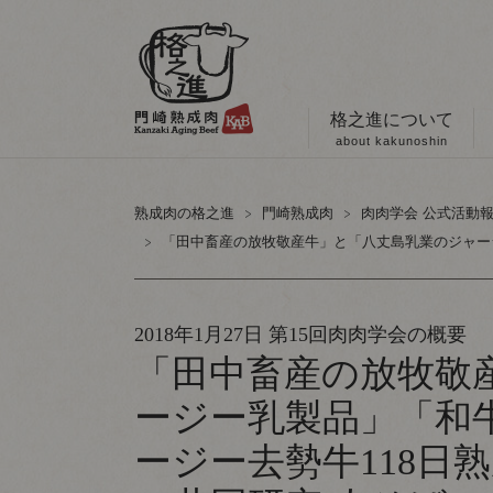
格之進について
about kakunoshin
熟成肉の格之進
門崎熟成肉
肉肉学会 公式活動
「田中畜産の放牧敬産牛」と「八丈島乳業のジャージ
2018年1月27日 第15回肉肉学会の概要
「田中畜産の放牧敬
ージー乳製品」「和
ージー去勢牛118日