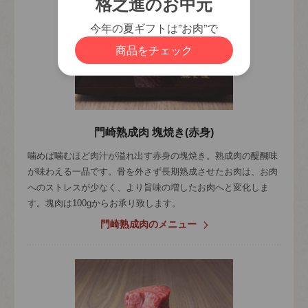
門崎熟成肉 塊焼き(赤身)
噛めば噛むほど肉汁が溢れ出す赤身の塊焼き。熟成肉の醍醐味
が味わえる一品です。骨を外さず長期熟成させたお肉は、お肉
へのストレスが少なく、より旨味の増したお肉へと変化しま
す。塊肉は100gからお承り致します。
門崎熟成肉のメニュー