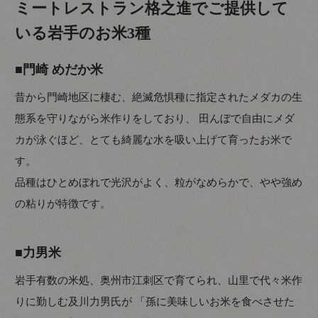
ミートレストラン格之進でご提供して
いる岩手のお米3種
■門崎 めだか米
昔から門崎地区に棲む、絶滅危惧種に指定されたメダカの生
態系を守りながら米作りをしており、 田んぼで自由にメダ
カが泳ぐほど、とても綺麗な水を吸い上げて育ったお米で
す。
品種はひとめぼれで光沢がよく、粒がなめらかで、やや強め
の粘りが特徴です。
■力男米
岩手有数の米処、奥州市江刺区で育てられ、山里で代々米作
りに勤しむ及川力男氏が 「孫に美味しいお米を食べさせた