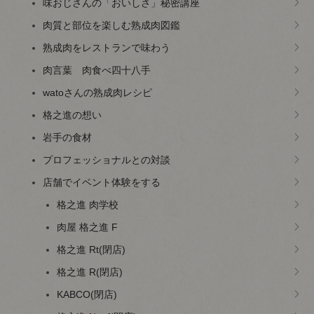
味おじさんの「おいしさ」秘密講座
肉質と部位を楽しむ熟成肉図鑑
熟成肉をレストランで味わう
肉言葉 肉食べ四十八手
watoさんの熟成肉レシピ
格之進の想い
岩手の食材
プロフェッショナルとの対談
店舗でイベント体験をする
格之進 肉学校
肉屋 格之進 F
格之進 Rt(閉店)
格之進 R(閉店)
KABCO(閉店)