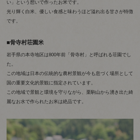
い」という想いで作ったお米です。
光り輝く白米、優しい食感と味わうほど溢れ出る甘さが特徴
です。
■骨寺村荘園米
岩手県の本寺地区は800年前「骨寺村」と呼ばれる荘園でし
た。
この地域は日本の伝統的な農村景観が今も息づく場所として
国の重要文化的景観に指定されています。
この地域で景観と環境を守りながら、栗駒山から湧き出た綺
麗なお水で作られたお米は絶品です。