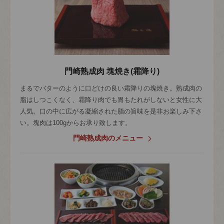
門崎熟成肉 塊焼き(霜降り)
まるでバターのように口どけの良い霜降りの塊焼き。熟成肉の
脂はしつこくなく、霜降り肉でも胃もたれがしないと女性に大
人気。口の中に広がる凝縮された脂の旨味を是非お楽しみ下さ
い。塊肉は100gからお承り致します。
門崎熟成肉のメニュー