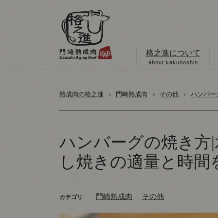
格之進について
about kakunoshin
熟成肉の格之進
門崎熟成肉
その他
ハンバー
ハンバーグの焼き方
し焼きの適量と時間
門崎熟成肉
その他
カテゴリ