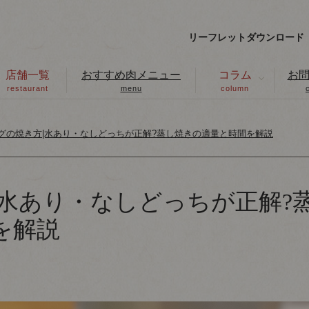
リーフレットダウンロード
店舗一覧
おすすめ肉メニュー
コラム
お
restaurant
menu
column
グの焼き方|水あり・なしどっちが正解?蒸し焼きの適量と時間を解説
|水あり・なしどっちが正解?
を解説