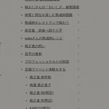
味おじさんの「おいしさ」秘密講座
肉質と部位を楽しむ熟成肉図鑑
熟成肉をレストランで味わう
肉言葉 肉食べ四十八手
watoさんの熟成肉レシピ
で
格之進の想い
く
岩手の食材
プロフェッショナルとの対談
店舗でイベント体験をする
ー
格之進 肉学校
肉屋 格之進 F
格之進 Rt(閉店)
格之進 R(閉店)
KABCO(閉店)