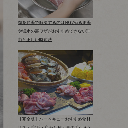
肉をお湯で解凍するのはNG?ぬるま湯
や塩水の裏ワザがおすすめできない理
由と正しい時短法
【完全版】バーベキューおすすめ食材
リスト!定番・変わり種・量の手引きと