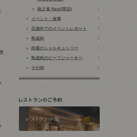
格之進 Neuf(閉店)
た
イベント・催事
店舗外でのイベントレポート
熟成肉
肉屋のシャルキュトリー
度
熟成肉のビーフジャーキー
その他
水
る