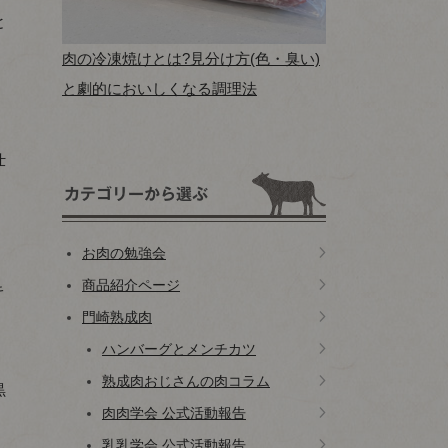
と
肉の冷凍焼けとは?見分け方(色・臭い)
と劇的においしくなる調理法
仕
お肉の勉強会
商品紹介ページ
キ
門崎熟成肉
ハンバーグとメンチカツ
熟成肉おじさんの肉コラム
黒
肉肉学会 公式活動報告
乳乳学会 公式活動報告