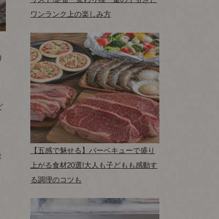
ワンランク上の楽しみ方
り
ピ
【五感で魅せる】バーベキューで盛り
ま
上がる食材20選!大人も子どもも感動す
る調理のコツも