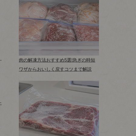
肉の解凍方法おすすめ5選!急ぎの時短
す
ワザからおいしく戻すコツまで解説
上