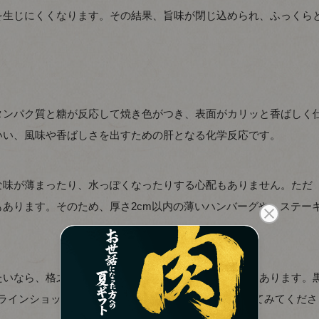
を生じにくくなります。その結果、旨味が閉じ込められ、ふっくら
タンパク質と糖が反応して焼き色がつき、表面がカリッと香ばしく
いい、風味や香ばしさを出すための肝となる化学反応です。
な味が薄まったり、水っぽくなったりする心配もありません。ただ
あります。そのため、厚さ2cm以内の薄いハンバーグや、ステー
たいなら、格之進の「黒格ハンバーグ」という選択肢もあります。
ンラインショップで購入できるので、気になる方は試してみてくださ