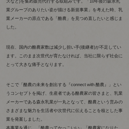
ズなど)を集め販売代行する取組みです。「10年後の森永乳
業グループのありたい姿が描ける新規事業」を考えた時、乳
業メーカーの原点である「酪農」を見つめ直したいと感じま
した。
現在、国内の酪農家数は減少し担い手(後継者)が不足してい
ます。このまま次世代が育たなければ、当社に限らず社会に
とって大きな痛手となります。
そこで「酪農の未来を創出する『connect with 酪農』」とい
うコンセプトを掲げ、生産者である酪農家の皆さまと、乳業
メーカーである森永乳業が一丸となって、酪農という営みの
さまざまな魅力を生活者や次世代に伝えることを核とした事
業を発案しました。
本事業を通じ、「酪農ってかっこいい」「酪農家になりた