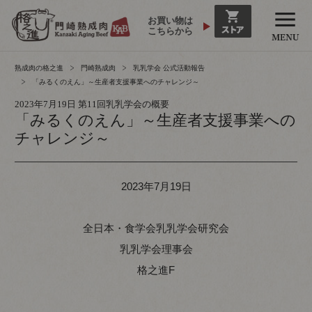
お買い物は
こちらから
熟成肉の格之進
門崎熟成肉
乳乳学会 公式活動報告
「みるくのえん」～生産者支援事業へのチャレンジ～
2023年7月19日 第11回乳乳学会の概要
「みるくのえん」～生産者支援事業への
チャレンジ～
2023年7月19日
全日本・食学会乳乳学会研究会
乳乳学会理事会
格之進F