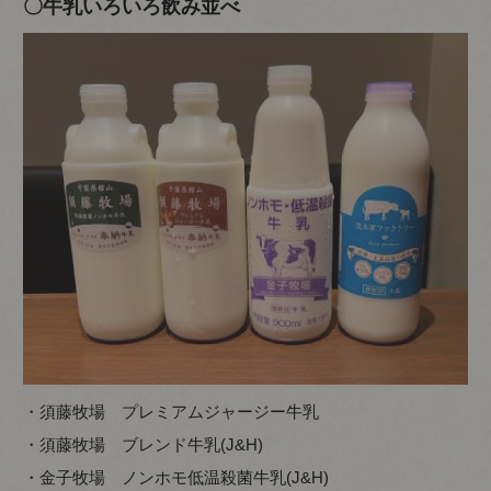
〇牛乳いろいろ飲み並べ
・須藤牧場 プレミアムジャージー牛乳
・須藤牧場 ブレンド牛乳(J&H)
・金子牧場 ノンホモ低温殺菌牛乳(J&H)