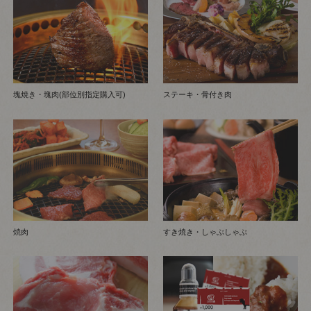
塊焼き・塊肉(部位別指定購入可)
ステーキ・骨付き肉
焼肉
すき焼き・しゃぶしゃぶ