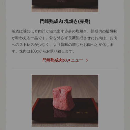
門崎熟成肉 塊焼き(赤身)
噛めば噛むほど肉汁が溢れ出す赤身の塊焼き。熟成肉の醍醐味
が味わえる一品です。骨を外さず長期熟成させたお肉は、お肉
へのストレスが少なく、より旨味の増したお肉へと変化しま
す。塊肉は100gからお承り致します。
門崎熟成肉のメニュー