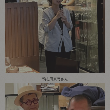
鴨志田真弓さん