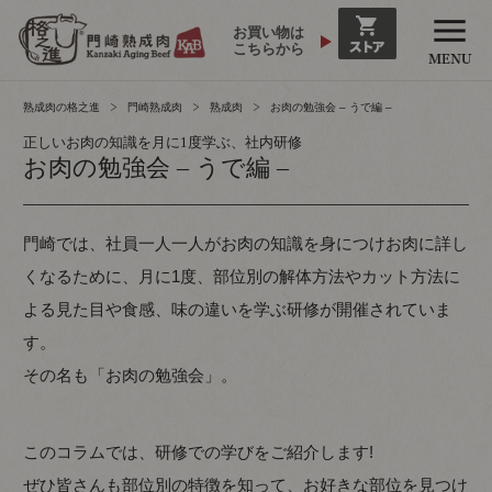
お買い物は
こちらから
熟成肉の格之進
門崎熟成肉
熟成肉
お肉の勉強会 – うで編 –
正しいお肉の知識を月に1度学ぶ、社内研修
お肉の勉強会 – うで編 –
門崎では、社員一人一人がお肉の知識を身につけお肉に詳し
くなるために、月に1度、部位別の解体方法やカット方法に
よる見た目や食感、味の違いを学ぶ研修が開催されていま
す。
その名も「お肉の勉強会」。
このコラムでは、研修での学びをご紹介します!
ぜひ皆さんも部位別の特徴を知って、お好きな部位を見つけ