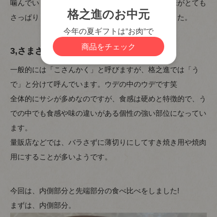
噛んでいくうちに旨味が感じられます。しかし、味がとても
さっぱりしているため、非常に食べやすい部位でした。
3,さまざまな個性を持った「うで」
一般的には「こさんかく」と呼びますが、格之進では「う
で」と分けて呼んでいます。ウデの中のウデです笑
全体的にサシが多めなのですが、食感は硬めと特徴的で、う
での中でも食感や味の違いがある個性の強い部位になってい
ます。
量販店などでは、バラさずに薄切りにしてすき焼き用や焼肉
用にすることが多いようです。
今回は、内側部分と先端部分の食べ比べをしました!
まずは、内側部分。