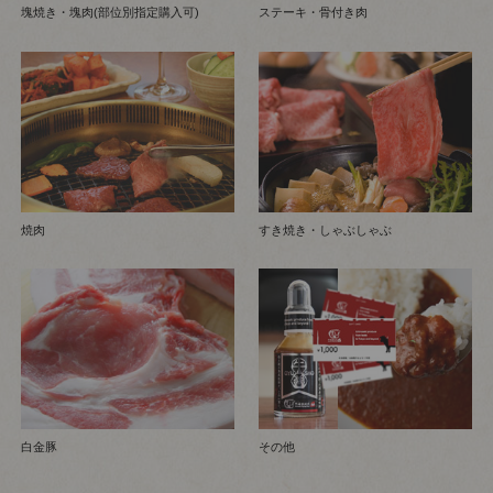
塊焼き・塊肉(部位別指定購入可)
ステーキ・骨付き肉
焼肉
すき焼き・しゃぶしゃぶ
白金豚
その他