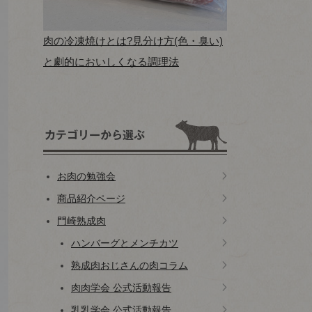
肉の冷凍焼けとは?見分け方(色・臭い)
と劇的においしくなる調理法
お肉の勉強会
商品紹介ページ
門崎熟成肉
ハンバーグとメンチカツ
熟成肉おじさんの肉コラム
肉肉学会 公式活動報告
乳乳学会 公式活動報告