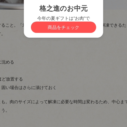
すること。「氷水解凍」は0℃付近の温度を保ちながら解凍できるた
す。
に沈める
ほど放置する
。固い場合はさらに漬けておく
とも。肉のサイズによって解凍に必要な時間は変わるため、中心ま
ょう。