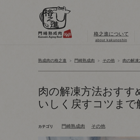
格之進について
about kakunoshin
熟成肉の格之進
門崎熟成肉
その他
肉の解凍
肉の解凍方法おすす
いしく戻すコツまで
門崎熟成肉
その他
カテゴリ