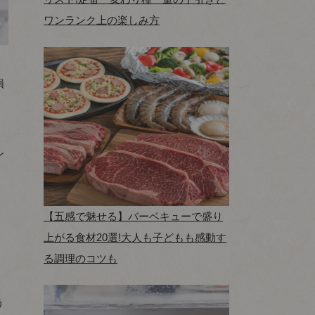
ワンランク上の楽しみ方
損
ン
【五感で魅せる】バーベキューで盛り
」
上がる食材20選!大人も子どもも感動す
る調理のコツも
う