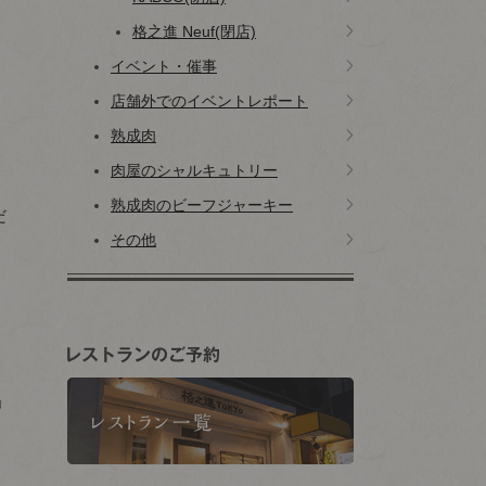
格之進 Neuf(閉店)
イベント・催事
店舗外でのイベントレポート
熟成肉
肉屋のシャルキュトリー
熟成肉のビーフジャーキー
だ
その他
」