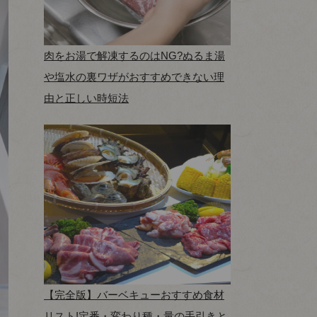
肉をお湯で解凍するのはNG?ぬるま湯
や塩水の裏ワザがおすすめできない理
由と正しい時短法
【完全版】バーベキューおすすめ食材
リスト!定番・変わり種・量の手引きと