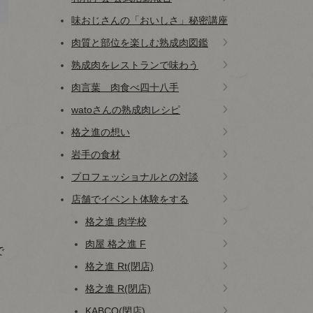
味おじさんの「おいしさ」秘密講座
肉質と部位を楽しむ熟成肉図鑑
熟成肉をレストランで味わう
肉言葉 肉食べ四十八手
watoさんの熟成肉レシピ
格之進の想い
岩手の食材
プロフェッショナルとの対談
店舗でイベント体験をする
格之進 肉学校
肉屋 格之進 F
で
格之進 Rt(閉店)
格之進 R(閉店)
KABCO(閉店)