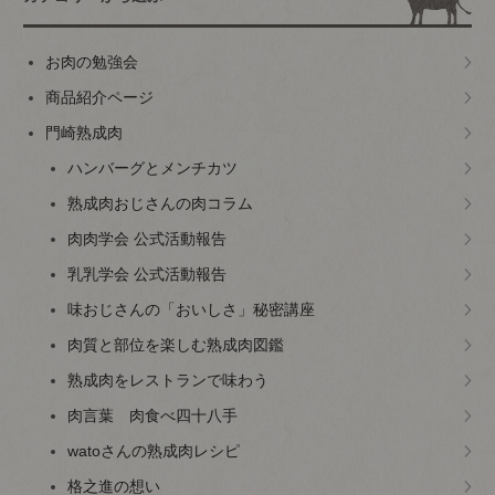
お肉の勉強会
商品紹介ページ
門崎熟成肉
ハンバーグとメンチカツ
熟成肉おじさんの肉コラム
肉肉学会 公式活動報告
乳乳学会 公式活動報告
味おじさんの「おいしさ」秘密講座
肉質と部位を楽しむ熟成肉図鑑
熟成肉をレストランで味わう
肉言葉 肉食べ四十八手
watoさんの熟成肉レシピ
格之進の想い