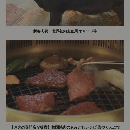
新春肉祝 世界初純血但馬オリーブ牛
【お肉の専門店が提案】韓国焼肉のもみだれレシピ!梨やりんごで