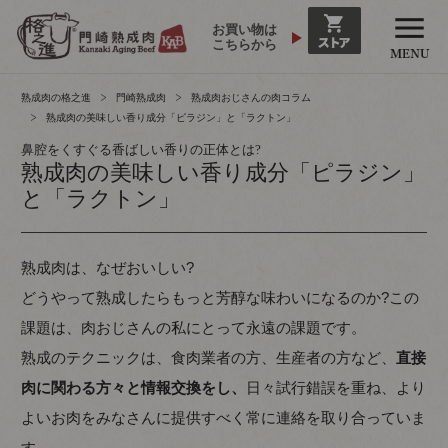
お買い物は
こちらから
熟成肉の格之進
門崎熟成肉
熟成肉おじさんの肉コラム
熟成肉の美味しい香り成分「ピラジン」と「ラクトン」
鼻腔をくすぐる香ばしい香りの正体とは?
熟成肉の美味しい香り成分「ピラジン」
と「ラクトン」
熟成肉は、なぜおいしい?
どうやって熟成したらもっと芳醇な味わいになるのか?この
課題は、肉おじさんの私にとって永遠の課題です。
熟成のテクニックは、食肉業者の方、生産者の方など、
直接
肉に関わる方々と情報交換をし、
日々試行錯誤を重ね、より
よいお肉をみなさんに提供すべく常に連絡を取り合っていま
す。