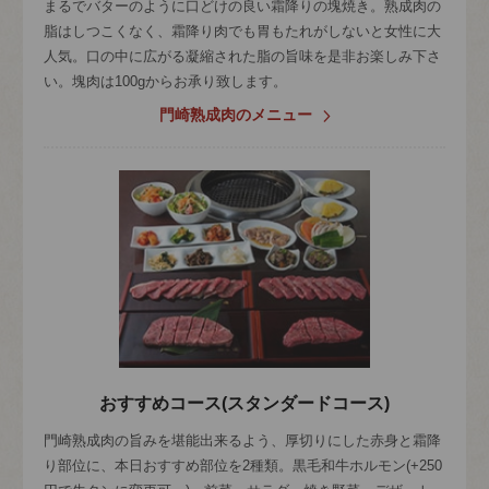
まるでバターのように口どけの良い霜降りの塊焼き。熟成肉の
脂はしつこくなく、霜降り肉でも胃もたれがしないと女性に大
人気。口の中に広がる凝縮された脂の旨味を是非お楽しみ下さ
い。塊肉は100gからお承り致します。
門崎熟成肉のメニュー
おすすめコース(スタンダードコース)
門崎熟成肉の旨みを堪能出来るよう、厚切りにした赤身と霜降
り部位に、本日おすすめ部位を2種類。黒毛和牛ホルモン(+250