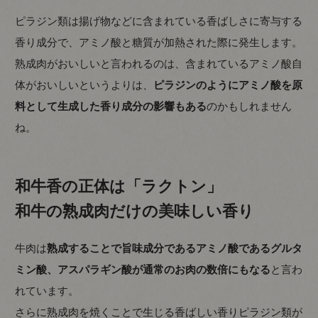
ピラジン類は揚げ物などに含まれている香ばしさに寄与する
香り成分で、アミノ酸と糖質が加熱された際に発生します。
熟成肉がおいしいと言われるのは、含まれているアミノ酸自
体がおいしいというよりは、
ピラジンのようにアミノ酸を原
料として生成した香り成分の影響もある
のかもしれません
ね。
和牛香の正体は「ラクトン」
和牛の熟成肉だけの美味しい香り
牛肉は
熟成することで旨味成分であるアミノ酸であるグルタ
ミン酸、アスパラギン酸が通常のお肉の数倍にもなる
と言わ
れています。
さらに熟成肉を焼くことで生じる香ばしい香りピラジン類が