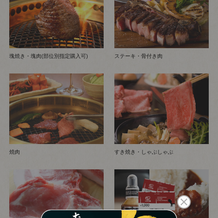
塊焼き・塊肉(部位別指定購入可)
ステーキ・骨付き肉
焼肉
すき焼き・しゃぶしゃぶ