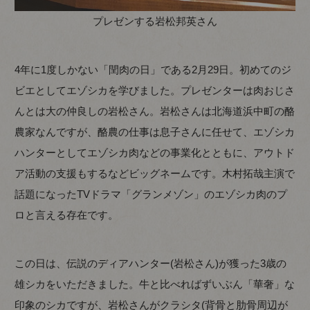
プレゼンする岩松邦英さん
4年に1度しかない「閏肉の日」である2月29日。初めてのジ
ビエとしてエゾシカを学びました。プレゼンターは肉おじさ
んとは大の仲良しの岩松さん。岩松さんは北海道浜中町の酪
農家なんですが、酪農の仕事は息子さんに任せて、エゾシカ
ハンターとしてエゾシカ肉などの事業化とともに、アウトド
ア活動の支援もするなどビッグネームです。木村拓哉主演で
話題になったTVドラマ「グランメゾン」のエゾシカ肉のプ
ロと言える存在です。
この日は、伝説のディアハンター(岩松さん)が獲った3歳の
雄シカをいただきました。牛と比べればずいぶん「華奢」な
印象のシカですが、岩松さんがクラシタ(背骨と肋骨周辺が