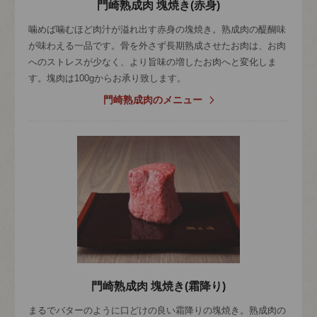
門崎熟成肉 塊焼き(赤身)
噛めば噛むほど肉汁が溢れ出す赤身の塊焼き。熟成肉の醍醐味
が味わえる一品です。骨を外さず長期熟成させたお肉は、お肉
へのストレスが少なく、より旨味の増したお肉へと変化しま
す。塊肉は100gからお承り致します。
門崎熟成肉のメニュー
門崎熟成肉 塊焼き(霜降り)
まるでバターのように口どけの良い霜降りの塊焼き。熟成肉の