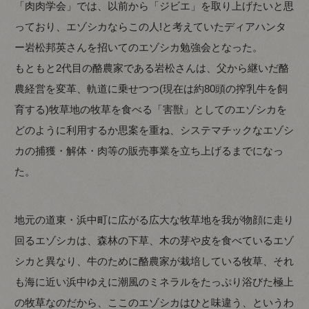
「肉肉学会」では、以前から「ジビエ」を取り上げたいと思
っており、エゾシカならこの人!と考えていたディアハンタ
ー岩松邦英さんを招いてのエゾシカ勉強会となった。
もともと2代目の酪農家である岩松さんは、父から継いだ酪
農経営を変革、軌道に乗せつつ(現在は約80頭の搾乳牛を飼
育する)牧草地の牧草を食べる「害獣」としてのエゾシカを
どのように利用するか思案を重ね、システマチックなエゾシ
カの捕獲・解体・肉等の販売事業を立ち上げるまでになっ
た。
地元の道東・浜中町に広がる広大な牧草地を我が物顔に走り
回るエゾシカは、森林の下草、木の芽や皮を食べているエゾ
シカと異なり、牛のために酪農家が栽培している牧草、それ
も海に近い浜中ゆえに潮風のミネラルをたっぷり浴びた極上
の牧草なのだから、ここのエゾシカはひと味違う、というわ