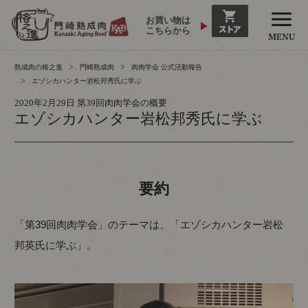
お買い物は
こちらから
熟成肉の格之進
門崎熟成肉
肉肉学会 公式活動報告
エゾシカハンター岩松邦秀氏に学ぶ
2020年2月29日 第39回肉肉学会の概要
エゾシカハンター岩松邦秀氏に学ぶ
要約
「第39回肉肉学会」のテーマは、「エゾシカハンター岩松
邦英氏に学ぶ」。