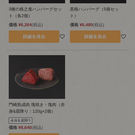
3種の格之進ハンバーグセッ
黒格ハンバーグ（5個セッ
ト（各2個）
ト）
価格
¥
6,264
税込
価格
¥
6,480
税込
門崎熟成肉 塊焼き・塊肉（赤
身&霜降り：120g×2個）
価格
¥
8,640
税込