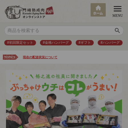
search
#初回限定セット
#金格ハンバーグ
#ギフト
#ハンバーグ
現在の配送状況について