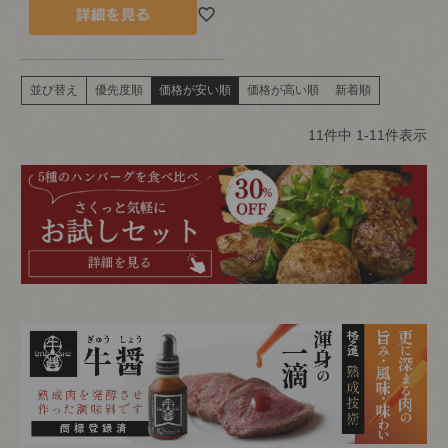
並び替え
優先度順
価格が安い順
価格が高い順
新着順
11
件中
1
-
11
件表示