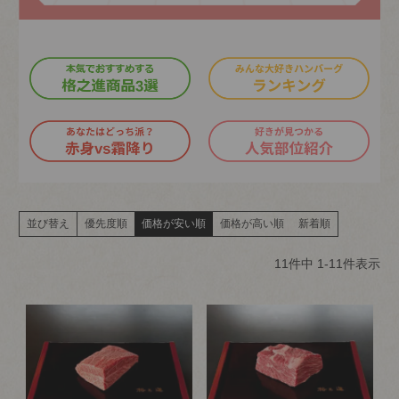
並び替え
優先度順
価格が安い順
価格が高い順
新着順
11
件中
1
-
11
件表示