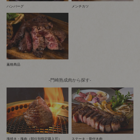
ハンバーグ
メンチカツ
薫格商品
-門崎熟成肉から探す-
塊焼き・塊肉（部位別指定購入可）
ステーキ・骨付き肉