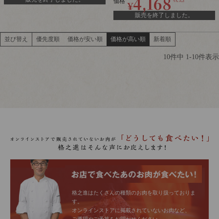
4,168
価格
¥
販売を終了しました。
並び替え
優先度順
価格が安い順
価格が高い順
新着順
10
件中
1
-
10
件表示
格之進はたくさんの種類のお肉を取り扱っておりま
す。
オンラインストアに掲載されていないお肉など、