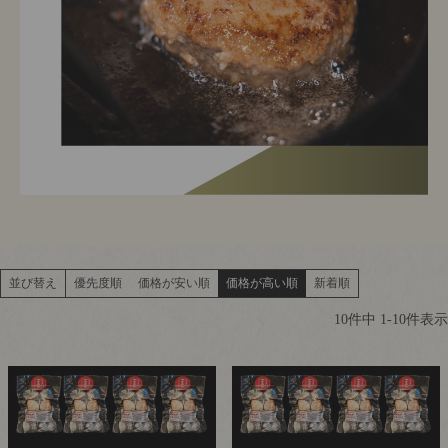
並び替え
優先度順
価格が安い順
価格が高い順
新着順
10
件中
1
-
10
件表示