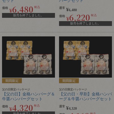
セット
バーグセット
6,480
税込
価格
通常
¥
¥
6,480
6,220
税込
販売を終了しました。
価格
¥
販売を終了しました。
父の日限定パッケージ
父の日限定パッケージ
【父の日】金格ハンバーグ＆
【父の日・早割】金格ハンバ
牛醤ハンバーグセット
ーグ＆牛醤ハンバーグセット
4,320
税込
価格
通常
¥
¥
4,320
税込
販売を終了しました。