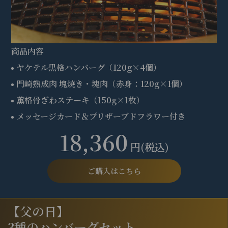
商品内容
ヤケテル黒格ハンバーグ（120g×4個）
門崎熟成肉 塊焼き・塊肉（赤身：120g×1個）
薫格骨ぎわステーキ（150g×1枚）
メッセージカード＆プリザーブドフラワー付き
18,360
円(税込)
ご購入はこちら
【父の日】
3種のハンバーグセット