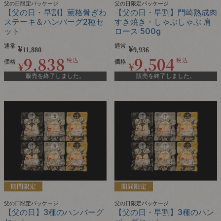
父の日限定パッケージ
父の日限定パッケージ
【父の日・早割】薫格骨ぎわ
【父の日・早割】門崎熟成肉
ステーキ＆ハンバーグ2種セ
すき焼き・しゃぶしゃぶ 肩
ット
ロース 500g
通常
通常
¥
¥
11,880
9,936
9,838
9,504
税込
税込
価格
価格
¥
¥
販売を終了しました。
販売を終了しました。
父の日限定パッケージ
父の日限定パッケージ
【父の日】3種のハンバーグ
【父の日・早割】3種のハン