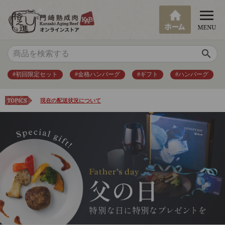
search
#初回限定セット
#金格ハンバーグ
#ギフト
#ハンバーグ
現在の配送状況について