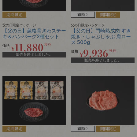
父の日限定パッケージ
父の日限定パッケージ
【父の日】薫格骨ぎわステー
【父の日】門崎熟成肉 すき
キ＆ハンバーグ2種セット
焼き・しゃぶしゃぶ 肩ロー
ス 500g
11,880
税込
価格
¥
9,936
税込
価格
¥
販売を終了しました。
販売を終了しました。