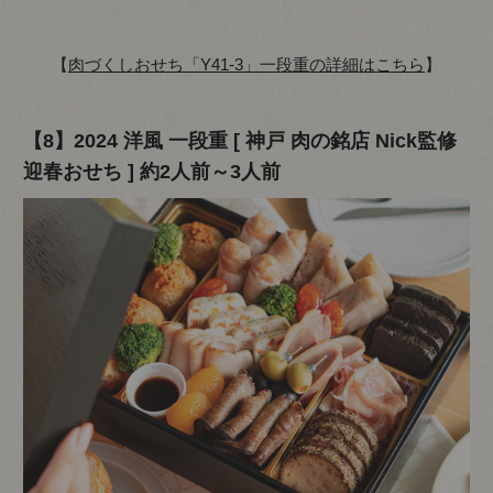
【
肉づくしおせち「Y41-3」一段重の詳細はこちら
】
【8】2024 洋風 一段重 [ 神戸 肉の銘店 Nick監修
迎春おせち ] 約2人前～3人前