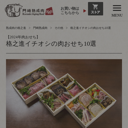
お買い物は
こちらから
熟成肉の格之進
門崎熟成肉
その他
格之進イチオシの肉おせち10選
【2024年肉おせち】
格之進イチオシの肉おせち10選