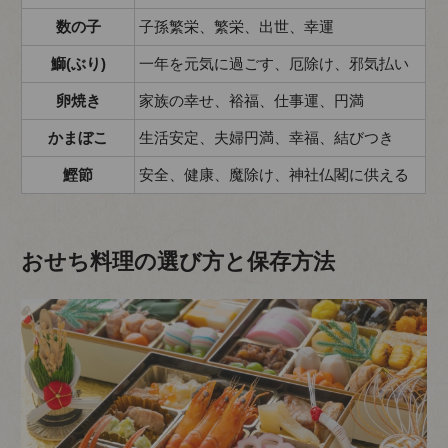
数の子
子孫繁栄、繁栄、出世、幸運
鰤(ぶり)
一年を元気に過ごす、厄除け、邪気払い
卵焼き
家族の幸せ、裕福、仕事運、円満
かまぼこ
生活安定、夫婦円満、幸福、結びつき
鰹節
安全、健康、魔除け、神社仏閣に供える
おせち料理の選び方と保存方法