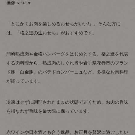
画像:
rakuten
「とにかくお肉を楽しめるおせちがいい!」。そんな方に
は、「格之進の生おせち」がおすすめです。
門崎熟成肉や金格ハンバーグをはじめとする、格之進を代表
する肉料理から、熟成肉のしぐれ煮や岩手県花巻市のブラン
ド豚「白金豚」のパテドカンパーニュなど、多様なお肉料理
が揃っています。
冷凍はせずに調理されたままの状態で届くため、お肉の旨味
を損なわず旨味を最大限に保っています。
赤ワインや日本酒とも合う逸品。お正月を贅沢に過ごしたい