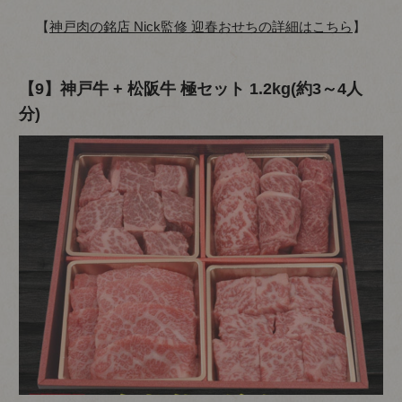
【
神戸肉の銘店 Nick監修 迎春おせちの詳細はこちら
】
【9】神戸牛 + 松阪牛 極セット 1.2kg(約3～4人
分)