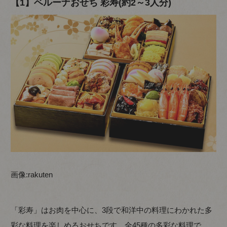
【1】ベルーナおせち 彩寿(約2～3人分)
画像:
rakuten
「彩寿」はお肉を中心に、3段で和洋中の料理にわかれた多
彩な料理を楽しめるおせちです。全45種の多彩な料理で、