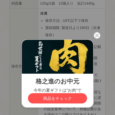
内容量
120g/1個 12個入り 合計1440g
冷凍
保存方法: -18℃以下で保存
賞味期限: 製造日より180日（冷凍
保存）
日付は個々の商品パッケージに記載
しております。
商品パッケージに記載の賞味期限
は、商品の種類や在庫状況、製造
保存方法
ロット等で異なります。
賞味期限の日数が最も短いもので、
60日前後の期間がある商品をお届け
しております。
なお、ご不在による持戻りや転送な
どの要因があり、商品のお届けに遅
延が発生した場合、また、賞味期限
の設定基準について、別途記載があ
る場合はこの限りではありません。