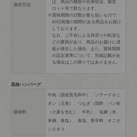
は、商品の種類や在庫状況、製造
保存方法
ロット等で異なります。
賞味期限の日数が最も短いもので、
60日前後の期間がある商品をお届け
しております。
なお、ご不在による持戻りや転送な
どの要因があり、商品のお届けに遅
延が発生した場合、また、賞味期限
の設定基準について、別途記載があ
る場合はこの限りではありません。
黒格ハンバーグ
牛肉（国産黒毛和牛）、ソテードオニ
オン（玉葱）、つなぎ（鶏卵、パン粉
原材料
（小麦を含む）、牛乳）、塩麹（米、
米麹、食塩）、食塩、香辛料、オニオ
ンエキス