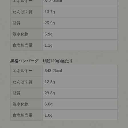
エネルギー
312.0kcal
たんぱく質
13.7g
脂質
25.9g
炭水化物
5.9g
食塩相当量
1.1g
黒格ハンバーグ 1袋(120g)当たり
エネルギー
343.2kcal
たんぱく質
12.8g
脂質
29.8g
炭水化物
6.0g
食塩相当量
1.0g