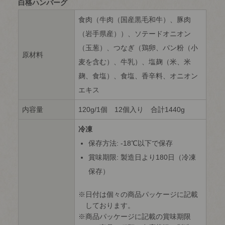
白格ハンバーグ
食肉（牛肉（国産黒毛和牛）、豚肉
（岩手県産））、ソテードオニオン
（玉葱）、つなぎ（鶏卵、パン粉（小
原材料
麦を含む）、牛乳）、塩麹（米、米
麹、食塩）、食塩、香辛料、オニオン
エキス
内容量
120g/1個 12個入り 合計1440g
冷凍
保存方法: -18℃以下で保存
賞味期限: 製造日より180日（冷凍
保存）
日付は個々の商品パッケージに記載
しております。
商品パッケージに記載の賞味期限