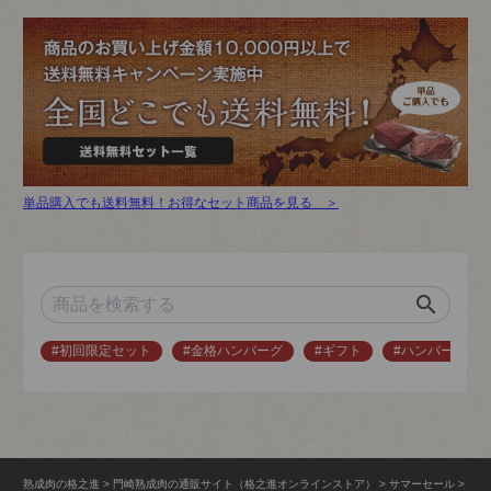
単品購入でも送料無料！お得なセット商品を見る ＞
search
#初回限定セット
#金格ハンバーグ
#ギフト
#ハンバーグ
熟成肉の格之進
門崎熟成肉の通販サイト（格之進オンラインストア）
サマーセール